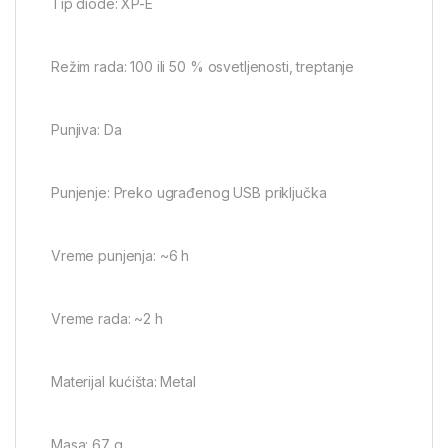
Tip diode: XP-E
Režim rada: 100 ili 50 % osvetljenosti, treptanje
Punjiva: Da
Punjenje: Preko ugrađenog USB priključka
Vreme punjenja: ~6 h
Vreme rada: ~2 h
Materijal kućišta: Metal
Masa: 67 g