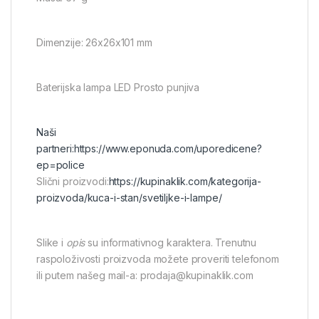
Dimenzije: 26x26x101 mm
Baterijska lampa LED Prosto punjiva
Naši
partneri:
https://www.eponuda.com/uporedicene?
ep=police
Slični proizvodi:
https://kupinaklik.com/kategorija-
proizvoda/kuca-i-stan/svetiljke-i-lampe/
Slike i
opis
su informativnog karaktera. Trenutnu
raspoloživosti proizvoda možete proveriti telefonom
ili putem našeg mail-a: prodaja@kupinaklik.com