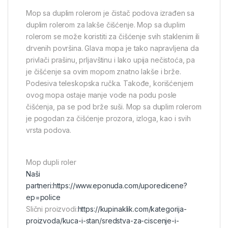
Mop sa duplim rolerom je čistač podova izrađen sa
duplim rolerom za lakše čišćenje. Mop sa duplim
rolerom se može koristiti za čišćenje svih staklenim ili
drvenih površina. Glava mopa je tako napravljena da
privlači prašinu, prljavštinu i lako upija nečistoća, pa
je čišćenje sa ovim mopom znatno lakše i brže.
Podesiva teleskopska ručka. Takođe, korišćenjem
ovog mopa ostaje manje vode na podu posle
čišćenja, pa se pod brže suši. Mop sa duplim rolerom
je pogodan za čišćenje prozora, izloga, kao i svih
vrsta podova.
Mop dupli roler
Naši
partneri:
https://www.eponuda.com/uporedicene?
ep=police
Slični proizvodi:
https://kupinaklik.com/kategorija-
proizvoda/kuca-i-stan/sredstva-za-ciscenje-i-