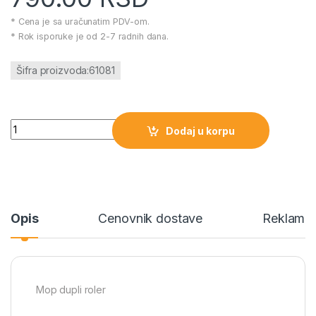
* Cena je sa uračunatim PDV-om.
* Rok isporuke je od 2-7 radnih dana.
Šifra proizvoda:61081
Mop dupli roler količina
Dodaj u korpu
Opis
Cenovnik dostave
Reklamac
Mop dupli roler