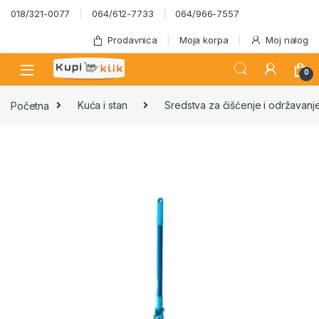
Skip to navigation
Skip to content
018/321-0077
064/612-7733
064/966-7557
Prodavnica
Moja korpa
Moj nalog
0
Početna
Kuća i stan
Sredstva za čišćenje i održavanj