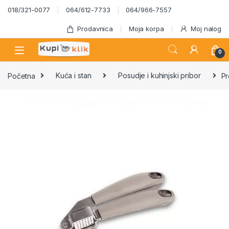
Skip to navigation
Skip to content
018/321-0077
064/612-7733
064/966-7557
Prodavnica
Moja korpa
Moj nalog
0
Početna
Kuća i stan
Posudje i kuhinjski pribor
Pr