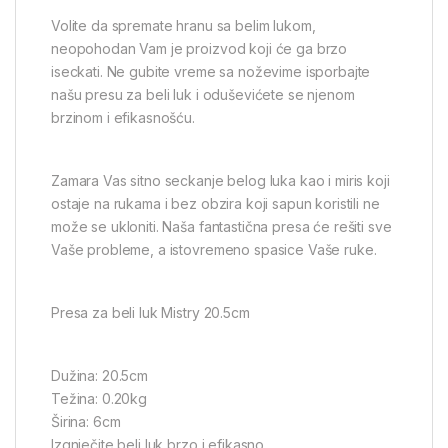
Volite da spremate hranu sa belim lukom,
neopohodan Vam je proizvod koji će ga brzo
iseckati. Ne gubite vreme sa noževime isporbajte
našu presu za beli luk i oduševićete se njenom
brzinom i efikasnošću.
Zamara Vas sitno seckanje belog luka kao i miris koji
ostaje na rukama i bez obzira koji sapun koristili ne
može se ukloniti. Naša fantastična presa će rešiti sve
Vaše probleme, a istovremeno spasice Vaše ruke.
Presa za beli luk Mistry 20.5cm
Dužina: 20.5cm
Težina: 0.20kg
Širina: 6cm
Izgnječite beli luk brzo i efikasno