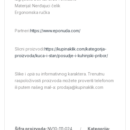
Materijal: Nerđajuci čelik
Ergonomska ručka
Partneri:
https://www.eponuda.com/
Slicni proizvodi:
https://kupinaklik.com/kategorija-
proizvoda/kuca-i-stan/posudje-i-kuhinjski-pribor/
Slike i
opis
su informativnog karaktera. Trenutnu
raspoloživosti proizvoda možete proveriti telefonom
ili putem našeg mail-a: prodaja@kupinaklik.com
Šifra proizvoda:
NV10-111-024
Kategorija: