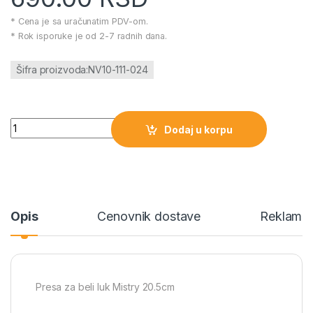
* Cena je sa uračunatim PDV-om.
* Rok isporuke je od 2-7 radnih dana.
Šifra proizvoda:NV10-111-024
Presa za beli luk Mistry 20.5cm količina
Dodaj u korpu
Opis
Cenovnik dostave
Reklamac
Presa za beli luk Mistry 20.5cm