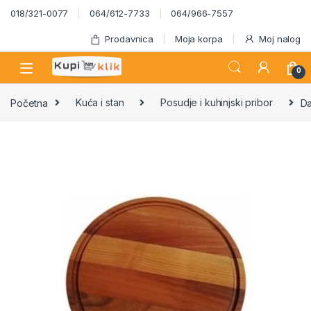
Skip to navigation
Skip to content
018/321-0077
064/612-7733
064/966-7557
Prodavnica
Moja korpa
Moj nalog
0
Početna
Kuća i stan
Posudje i kuhinjski pribor
Da