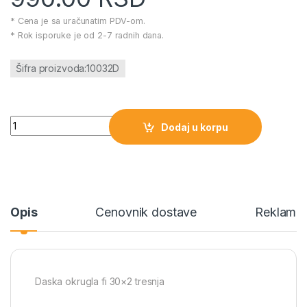
* Cena je sa uračunatim PDV-om.
* Rok isporuke je od 2-7 radnih dana.
Šifra proizvoda:10032D
Daska okrugla fi 30×2 tresnja količina
Dodaj u korpu
Opis
Cenovnik dostave
Reklamac
Daska okrugla fi 30×2 tresnja