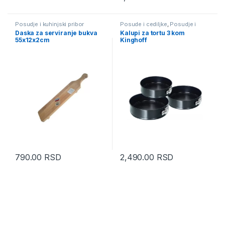
Posudje i kuhinjski pribor
Posude i cediljke
,
Posudje i
kuhinjski pribor
Daska za serviranje bukva
Kalupi za tortu 3 kom
55x12x2cm
Kinghoff
790.00
RSD
2,490.00
RSD