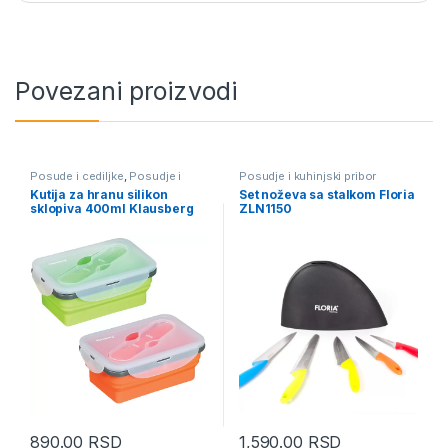
Povezani proizvodi
Posude i cediljke
,
Posudje i
Posudje i kuhinjski pribor
kuhinjski pribor
Kutija za hranu silikon
Set noževa sa stalkom Floria
sklopiva 400ml Klausberg
ZLN1150
KB7021
890.00
RSD
1,590.00
RSD