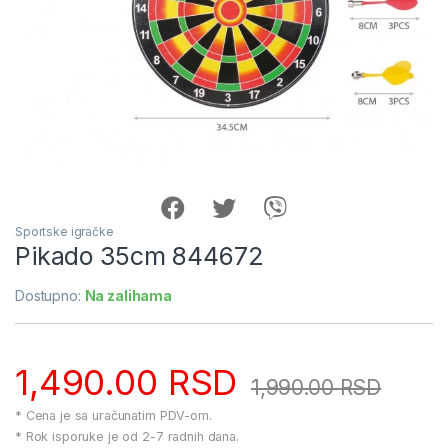
Sportske igračke
Pikado 35cm 844672
Dostupno:
Na zalihama
1,490.00
RSD
1,990.00
RSD
* Cena je sa uračunatim PDV-om.
* Rok isporuke je od 2-7 radnih dana.