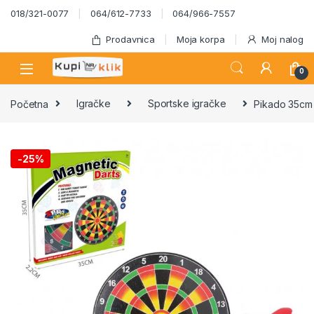
Skip to navigation
Skip to content
018/321-0077
064/612-7733
064/966-7557
Prodavnica
Moja korpa
Moj nalog
0
Početna
Igračke
Sportske igračke
Pikado 35cm
-
25%