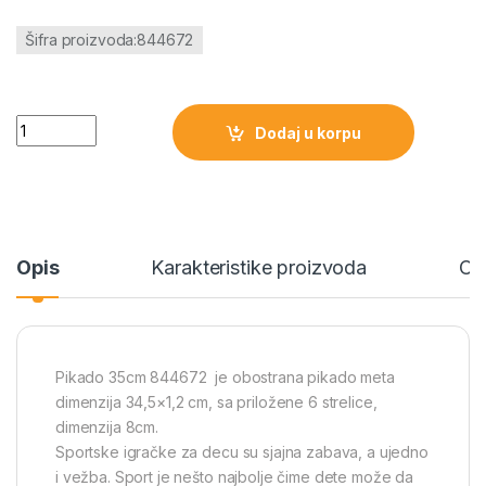
Šifra proizvoda:844672
Pikado 35cm 844672 količina
Dodaj u korpu
Opis
Karakteristike proizvoda
Oc
Pikado 35cm 844672 je obostrana pikado meta
dimenzija 34,5×1,2 cm, sa priložene 6 strelice,
dimenzija 8cm.
Sportske igračke za decu su sjajna zabava, a ujedno
i vežba. Sport je nešto najbolje čime dete može da