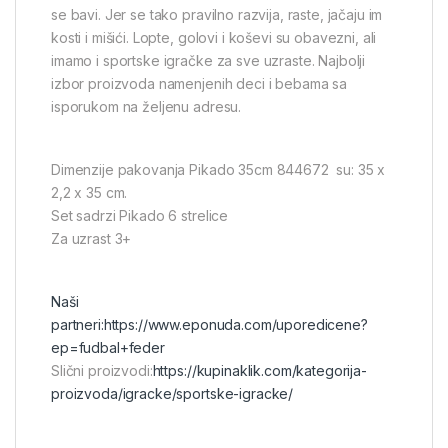
se bavi. Jer se tako pravilno razvija, raste, jačaju im
kosti i mišići. Lopte, golovi i koševi su obavezni, ali
imamo i sportske igračke za sve uzraste. Najbolji
izbor proizvoda namenjenih deci i bebama sa
isporukom na željenu adresu.
Dimenzije pakovanja Pikado 35cm 844672 su: 35 x
2,2 x 35 cm.
Set sadrzi Pikado 6 strelice
Za uzrast 3+
Naši
partneri:
https://www.eponuda.com/uporedicene?
ep=fudbal+feder
Slični proizvodi:
https://kupinaklik.com/kategorija-
proizvoda/igracke/sportske-igracke/