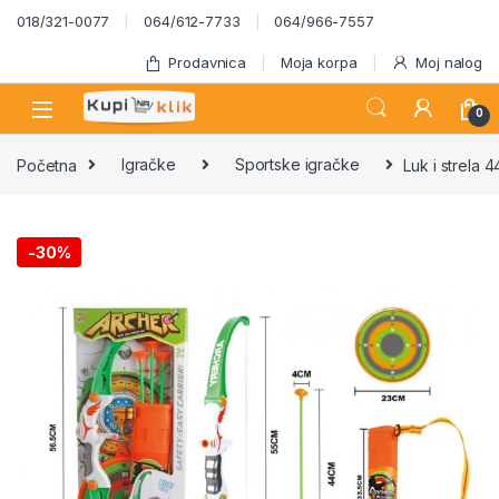
Skip to navigation
Skip to content
018/321-0077
064/612-7733
064/966-7557
Prodavnica
Moja korpa
Moj nalog
0
Početna
Igračke
Sportske igračke
Luk i strela 
-
30%