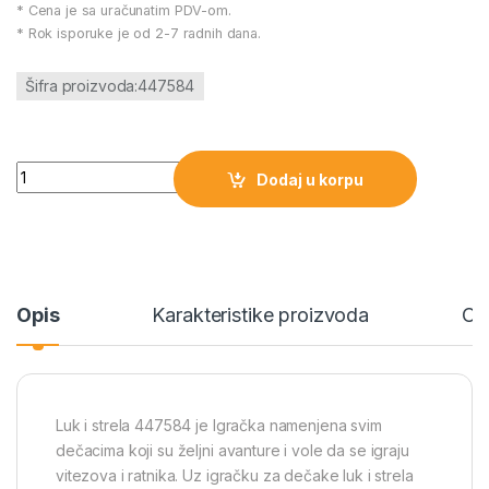
* Cena je sa uračunatim PDV-om.
* Rok isporuke je od 2-7 radnih dana.
Šifra proizvoda:447584
Luk i strela 447584 količina
Dodaj u korpu
Opis
Karakteristike proizvoda
Oc
Luk i strela 447584 je Igračka namenjena svim
dečacima koji su željni avanture i vole da se igraju
vitezova i ratnika. Uz igračku za dečake luk i strela