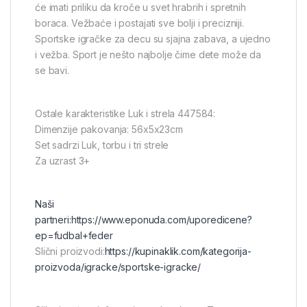
će imati priliku da kroče u svet hrabrih i spretnih
boraca. Vežbaće i postajati sve bolji i precizniji.
Sportske igračke za decu su sjajna zabava, a ujedno
i vežba. Sport je nešto najbolje čime dete može da
se bavi.
Ostale karakteristike Luk i strela 447584:
Dimenzije pakovanja: 56x5x23cm
Set sadrzi Luk, torbu i tri strele
Za uzrast 3+
Naši
partneri:
https://www.eponuda.com/uporedicene?
ep=fudbal+feder
Slični proizvodi:
https://kupinaklik.com/kategorija-
proizvoda/igracke/sportske-igracke/