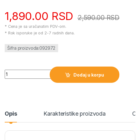
1,890.00
RSD
2,590.00
RSD
* Cena je sa uračunatim PDV-om.
* Rok isporuke je od 2-7 radnih dana.
Šifra proizvoda:092972
092972 Registar kasa količina
Dodaj u korpu
Opis
Karakteristike proizvoda
Oc