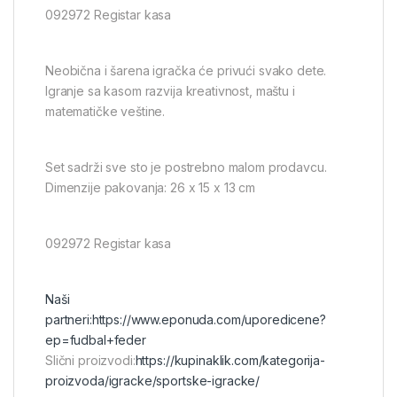
092972 Registar kasa
Neobična i šarena igračka će privući svako dete.
Igranje sa kasom razvija kreativnost, maštu i
matematičke veštine.
Set sadrži sve sto je postrebno malom prodavcu.
Dimenzije pakovanja: 26 x 15 x 13 cm
092972 Registar kasa
Naši
partneri:
https://www.eponuda.com/uporedicene?
ep=fudbal+feder
Slični proizvodi:
https://kupinaklik.com/kategorija-
proizvoda/igracke/sportske-igracke/