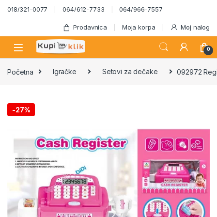
Skip to navigation
Skip to content
018/321-0077
064/612-7733
064/966-7557
Prodavnica
Moja korpa
Moj nalog
0
Početna
Igračke
Setovi za dečake
092972 Regi
-
27%