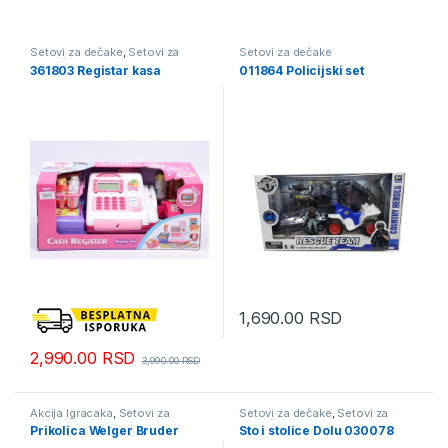
Setovi za dečake
,
Setovi za
Setovi za dečake
devojčice
361803 Registar kasa
011864 Policijski set
1,690.00
RSD
2,990.00
RSD
3,990.00
RSD
Akcija Igracaka
,
Setovi za
Setovi za dečake
,
Setovi za
dečake
devojčice
Prikolica Welger Bruder
Sto i stolice Dolu 030078