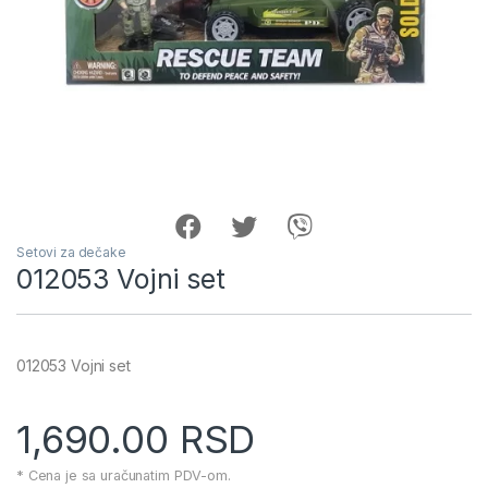
Setovi za dečake
012053 Vojni set
012053 Vojni set
1,690.00
RSD
* Cena je sa uračunatim PDV-om.