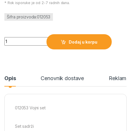
* Rok isporuke je od 2-7 radnih dana.
Šifra proizvoda:012053
012053 Vojni set količina
Dodaj u korpu
Opis
Cenovnik dostave
Reklamac
012053 Vojni set
Set sadrži