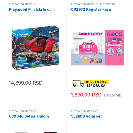
Setovi za dečake
Setovi za dečake
,
Setovi za
devojčice
Playmobil Piratski brod
092972 Registar kasa
14,899.00
RSD
1,890.00
RSD
2,590.00
RSD
Setovi za dečake
Setovi za dečake
030046 Set sa alatom
952806 Vojni set