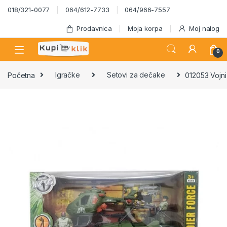
Skip to navigation
Skip to content
018/321-0077
064/612-7733
064/966-7557
Prodavnica
Moja korpa
Moj nalog
0
Početna
Igračke
Setovi za dečake
012053 Vojni