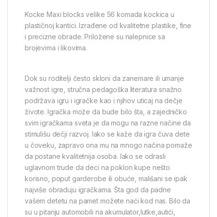
Kocke Maxi blocks velike 56 komada kockica u
plastičnoj kantici. Izrađene od kvalitetne plastike, fine
i precizne obrade. Priložene su nalepnice sa
brojevima i likovima.
Dok su roditelji često skloni da zanemare ili umanje
važnost igre, stručna pedagoška literatura snažno
podržava igru i igračke kao i njihov uticaj na dečje
živote. Igračka može da bude bilo šta, a zajedničko
svim igračkama sveta je da mogu na razne načine da
stimulišu dečji razvoj. Iako se kaže da igra čuva dete
u čoveku, zapravo ona mu na mnogo načina pomaže
da postane kvalitetnija osoba. Iako se odrasli
uglavnom trude da deci na poklon kupe nešto
korisno, poput garderobe ili obuće, mališani se ipak
najviše obraduju igračkama. Šta god da padne
vašem detetu na pamet možete naći kod nas. Bilo da
su u pitanju automobili na akumulator,lutke,autići,