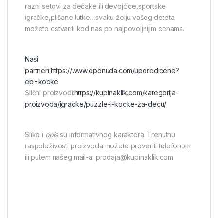
razni setovi za dečake ili devojćice,sportske
igračke,plišane lutke…svaku želju vašeg deteta
možete ostvariti kod nas po najpovoljnijim cenama.
Naši
partneri:
https://www.eponuda.com/uporedicene?
ep=kocke
Slični proizvodi:
https://kupinaklik.com/kategorija-
proizvoda/igracke/puzzle-i-kocke-za-decu/
Slike i
opis
su informativnog karaktera. Trenutnu
raspoloživosti proizvoda možete proveriti telefonom
ili putem našeg mail-a: prodaja@kupinaklik.com