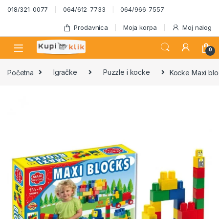
Skip to navigation
Skip to content
018/321-0077
064/612-7733
064/966-7557
Prodavnica
Moja korpa
Moj nalog
0
Početna
Igračke
Puzzle i kocke
Kocke Maxi blo