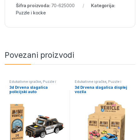
Šifra proizvoda:
70-625000
Kategorija:
Puzzle i kocke
Povezani proizvodi
Edukativne igračke
,
Puzzle i
Edukativne igračke
,
Puzzle i
kocke
kocke
3d Drvena slagalica
3d Drvena slagalica displej
policijski auto
vozila