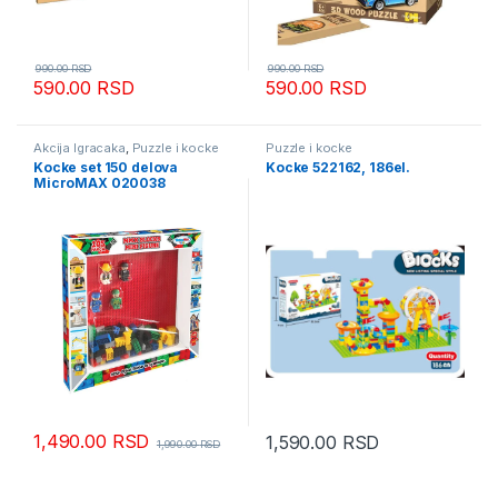
990.00
RSD
990.00
RSD
590.00
RSD
590.00
RSD
Akcija Igracaka
,
Puzzle i kocke
Puzzle i kocke
Kocke set 150 delova
Kocke 522162, 186el.
MicroMAX 020038
1,490.00
RSD
1,590.00
RSD
1,990.00
RSD