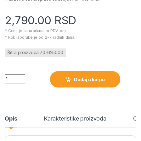
2,790.00
RSD
* Cena je sa uračunatim PDV-om.
* Rok isporuke je od 2-7 radnih dana.
Šifra proizvoda:70-625000
Kocke Maxi blocks velike 56 komada količina
Dodaj u korpu
Opis
Karakteristike proizvoda
Oc