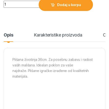
Plišana životinja 36cm količina
Dodaj u korpu
Opis
Karakteristike proizvoda
Oc
Plišana životinja 36cm. Za posebnu zabavu i radost
vaših mališana. Idealan poklon za vaše
najdraže. Plišane igračke izrađene od kvalitetnih
materijala.