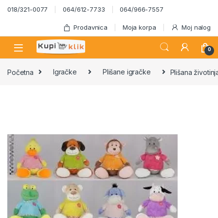
Skip to navigation
Skip to content
018/321-0077
064/612-7733
064/966-7557
Prodavnica
Moja korpa
Moj nalog
0
Početna
Igračke
Plišane igračke
Plišana životin