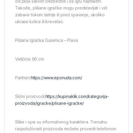
od pliša sasvim bezbedne i za igru najmlađih.
Takođe, plišane igračke mogu predstavljati i vid
zabave tokom šetnje ili pred spavanje, ukoliko
ukrase kolica ili krevetac.
Plišana Igračka Gusenica – Plava
Veličina: 60 cm
Partneri:
https://www.eponuda.com/
Slični proizvodi:
https://kupinaklik.com/kategorija-
proizvoda/igracke/plisane-igracke/
Slike i opis su informativnog karaktera. Trenutnu
raspoloživosti proizvoda možete proveriti telefonom