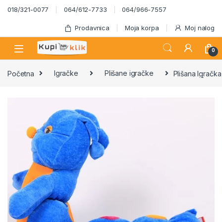
Skip to navigation
Skip to content
018/321-0077
064/612-7733
064/966-7557
Prodavnica
Moja korpa
Moj nalog
0
Početna
Igračke
Plišane igračke
Plišana Igračk