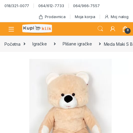
Skip to navigation
Skip to content
018/321-0077
064/612-7733
064/966-7557
Prodavnica
Moja korpa
Moj nalog
0
Početna
Igračke
Plišane igračke
Meda Maki S 