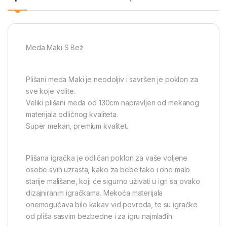
Meda Maki S Bež
Plišani meda Maki je neodoljiv i savršen je poklon za
sve koje volite.
Veliki plišani meda od 130cm napravljen od mekanog
materijala odličnog kvaliteta.
Super mekan, premium kvalitet.
Plišana igračka je odličan poklon za vaše voljene
osobe svih uzrasta, kako za bebe tako i one malo
starije mališane, koji će sigurno uživati u igri sa ovako
dizajniranim igračkama. Mekoća materijala
onemogućava bilo kakav vid povreda, te su igračke
od pliša sasvim bezbedne i za igru najmlađih.