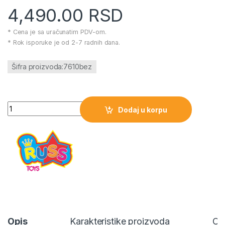
4,490.00
RSD
* Cena je sa uračunatim PDV-om.
* Rok isporuke je od 2-7 radnih dana.
Šifra proizvoda:7610bez
Meda Maki S Bež količina
Dodaj u korpu
Opis
Karakteristike proizvoda
Oc