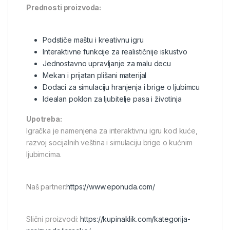
Prednosti proizvoda:
Podstiče maštu i kreativnu igru
Interaktivne funkcije za realističnije iskustvo
Jednostavno upravljanje za malu decu
Mekan i prijatan plišani materijal
Dodaci za simulaciju hranjenja i brige o ljubimcu
Idealan poklon za ljubitelje pasa i životinja
Upotreba:
Igračka je namenjena za interaktivnu igru kod kuće,
razvoj socijalnih veština i simulaciju brige o kućnim
ljubimcima.
Naš partner:
https://www.eponuda.com/
Slični proizvodi:
https://kupinaklik.com/kategorija-