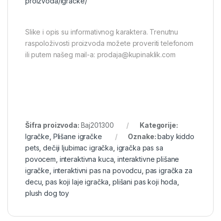
proizvoda/igracke/
Slike i opis su informativnog karaktera. Trenutnu
raspoloživosti proizvoda možete proveriti telefonom
ili putem našeg mail-a: prodaja@kupinaklik.com
Šifra proizvoda:
Baj201300
Kategorije:
Igračke
,
Plišane igračke
Oznake:
baby kiddo
pets
,
dečiji ljubimac igračka
,
igračka pas sa
povocem
,
interaktivna kuca
,
interaktivne plišane
igračke
,
interaktivni pas na povodcu
,
pas igračka za
decu
,
pas koji laje igračka
,
plišani pas koji hoda
,
plush dog toy