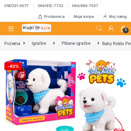
Skip to navigation
Skip to content
018/321-0077
064/612-7733
064/966-7557
Prodavnica
Moja korpa
Moj nalog
0
Početna
Igračke
Plišane igračke
Baby Kiddo Pets
-
40%