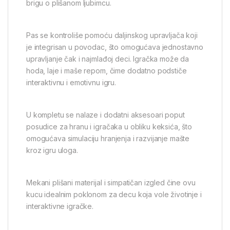
brigu o plišanom ljubimcu.
Pas se kontroliše pomoću daljinskog upravljača koji
je integrisan u povodac, što omogućava jednostavno
upravljanje čak i najmlađoj deci. Igračka može da
hoda, laje i maše repom, čime dodatno podstiče
interaktivnu i emotivnu igru.
U kompletu se nalaze i dodatni aksesoari poput
posudice za hranu i igračaka u obliku keksića, što
omogućava simulaciju hranjenja i razvijanje mašte
kroz igru uloga.
Mekani plišani materijal i simpatičan izgled čine ovu
kucu idealnim poklonom za decu koja vole životinje i
interaktivne igračke.