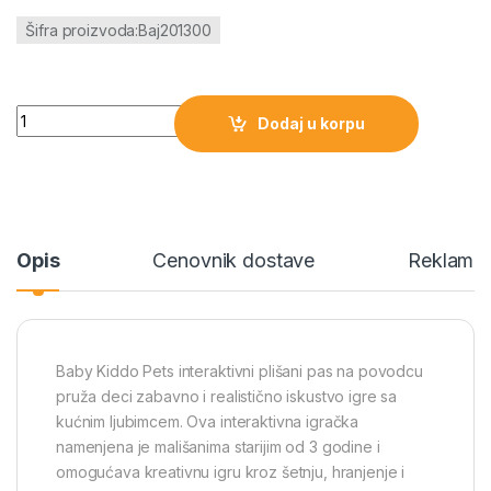
Šifra proizvoda:Baj201300
Baby Kiddo Pets interaktivni plišani pas 201300-K količina
Dodaj u korpu
Opis
Cenovnik dostave
Reklamac
Baby Kiddo Pets interaktivni plišani pas na povodcu
pruža deci zabavno i realistično iskustvo igre sa
kućnim ljubimcem. Ova interaktivna igračka
namenjena je mališanima starijim od 3 godine i
omogućava kreativnu igru kroz šetnju, hranjenje i