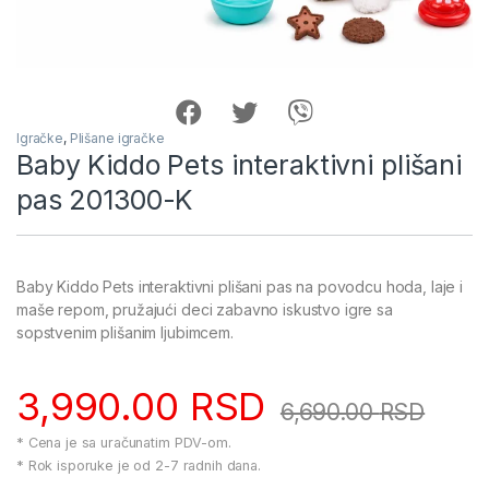
Igračke
,
Plišane igračke
Baby Kiddo Pets interaktivni plišani
pas 201300-K
Baby Kiddo Pets interaktivni plišani pas na povodcu hoda, laje i
maše repom, pružajući deci zabavno iskustvo igre sa
sopstvenim plišanim ljubimcem.
3,990.00
RSD
6,690.00
RSD
* Cena je sa uračunatim PDV-om.
* Rok isporuke je od 2-7 radnih dana.