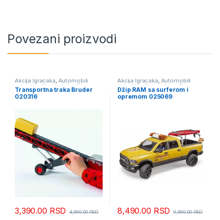
Povezani proizvodi
Akcija Igracaka
,
Automobili
Akcija Igracaka
,
Automobili
avioni i helikopteri
,
Igračke
avioni i helikopteri
,
Igračke
Transportna traka Bruder
Džip RAM sa surferom i
020316
opremom 025069
3,390.00
RSD
8,490.00
RSD
4,990.00
RSD
9,990.00
RSD