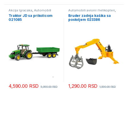
Akcija Igracaka
,
Automobili
Automobili avioni i helikopteri
,
avioni i helikopteri
,
Igračke
Igračke
Traktor JD sa prikolicom
Bruder zadnja kašika sa
021085
postoljem 023386
4,590.00
RSD
1,290.00
RSD
5,990.00
RSD
1,590.00
RSD