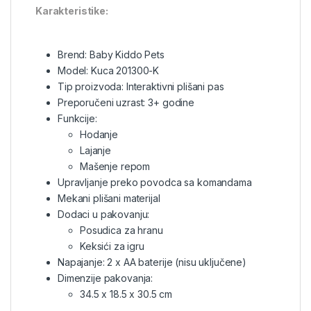
Karakteristike:
Brend: Baby Kiddo Pets
Model: Kuca 201300-K
Tip proizvoda: Interaktivni plišani pas
Preporučeni uzrast: 3+ godine
Funkcije:
Hodanje
Lajanje
Mašenje repom
Upravljanje preko povodca sa komandama
Mekani plišani materijal
Dodaci u pakovanju:
Posudica za hranu
Keksići za igru
Napajanje: 2 x AA baterije (nisu uključene)
Dimenzije pakovanja:
34.5 x 18.5 x 30.5 cm