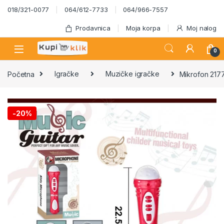
Skip to navigation
Skip to content
018/321-0077
064/612-7733
064/966-7557
Prodavnica
Moja korpa
Moj nalog
0
Početna
Igračke
Muzičke igračke
Mikrofon 217
-
20%