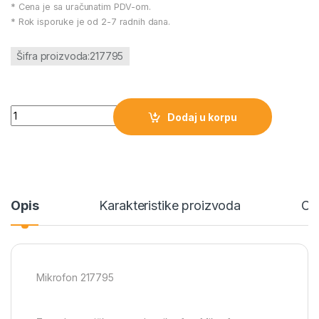
* Cena je sa uračunatim PDV-om.
* Rok isporuke je od 2-7 radnih dana.
Šifra proizvoda:217795
Mikrofon 217795 količina
Dodaj u korpu
Opis
Karakteristike proizvoda
Ce
Mikrofon 217795