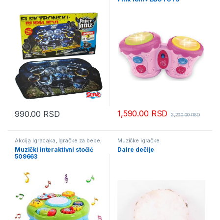
1,590.00
RSD
990.00
RSD
2,290.00
RSD
Akcija Igracaka
,
Igračke za bebe
,
Muzičke igračke
Muzičke igračke
Muzički interaktivni stočić
Daire dečije
509663