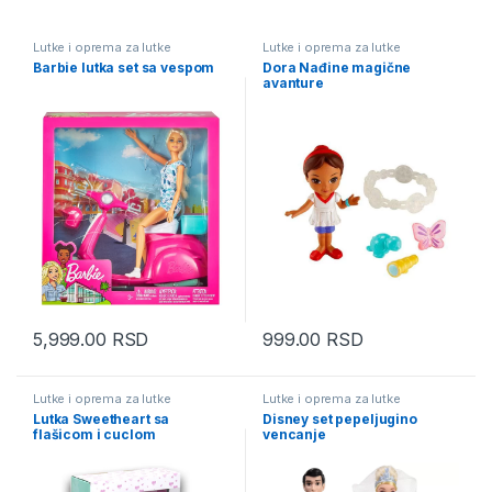
Lutke i oprema za lutke
Lutke i oprema za lutke
Barbie lutka set sa vespom
Dora Nađine magične
avanture
5,999.00
RSD
999.00
RSD
Lutke i oprema za lutke
Lutke i oprema za lutke
Lutka Sweetheart sa
Disney set pepeljugino
flašicom i cuclom
vencanje