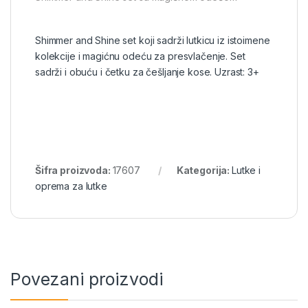
Shimmer and Shine set koji sadrži lutkicu iz istoimene
kolekcije i magićnu odeću za presvlačenje. Set
sadrži i obuću i četku za češljanje kose. Uzrast: 3+
Šifra proizvoda:
17607
Kategorija:
Lutke i
oprema za lutke
Povezani proizvodi