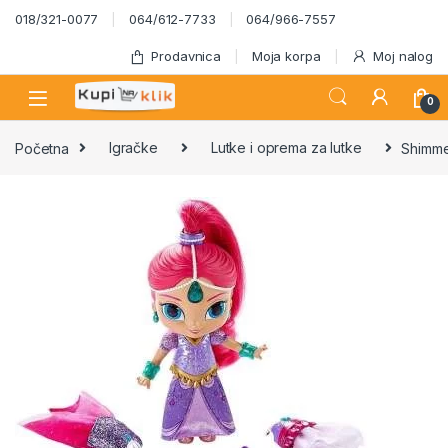
Skip to navigation
Skip to content
018/321-0077
064/612-7733
064/966-7557
Prodavnica
Moja korpa
Moj nalog
0
Početna
Igračke
Lutke i oprema za lutke
Shimme