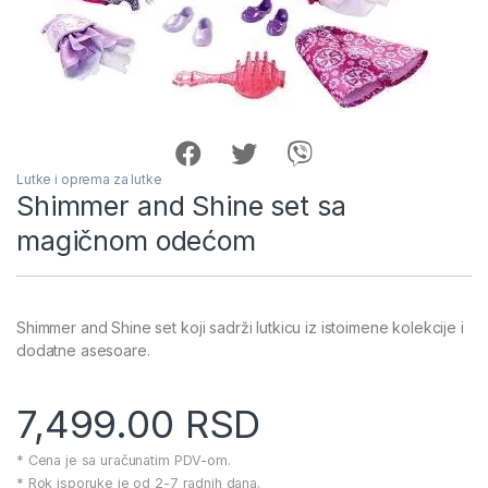
Lutke i oprema za lutke
Shimmer and Shine set sa
magičnom odećom
Shimmer and Shine set koji sadrži lutkicu iz istoimene kolekcije i
dodatne asesoare.
7,499.00
RSD
* Cena je sa uračunatim PDV-om.
* Rok isporuke je od 2-7 radnih dana.