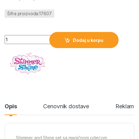
Šifra proizvoda:17607
Shimmer and Shine set sa magičnom odećom količina
Dodaj u korpu
Opis
Cenovnik dostave
Reklamac
Shimmer and Shine set sa magičnom odećom