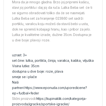
Mora da je mnogo gladna. Brzo joj pripremi kašicu,
stavi joj portiklu i daj joj da ruča. Lutka Beba set će ti
se sigurno obradovati toliko da će se nasmejati.
Lutka Beba set za hranjenje 023860 set sadrži
portiklu, varalicu koju možeš da staviš bebi u usta,
dok ne spremiš kobajagi hranu, kao i pribor za jelo.
Lutka je kvalitetne izrade, dužine 35cm. Dostupna je
u dve boje: plavoj i roze.
uzrast: 3+
set čine: lutka, portikla, činija, varalica, kašika, viljuška
Visina lutke: 35cm
dostupna u dve boje: roze, plava
smeje se i plače
Naši
partneri:
https://www.eponuda.com/uporedicene?
ep=fudbal+feder
Slični proizvodi:
https://kupinaklik.com/kategorija-
proizvoda/igracke/sportske-igracke/