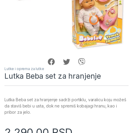
Lutke i oprema za lutke
Lutka Beba set za hranjenje
Lutka Beba set za hranjenje sadrži portiklu, varalicu koju možeš
da staviš bebi u usta, dok ne spremiš kobajagi hranu, kao i
pribor za jelo.
2,290.00
RSD