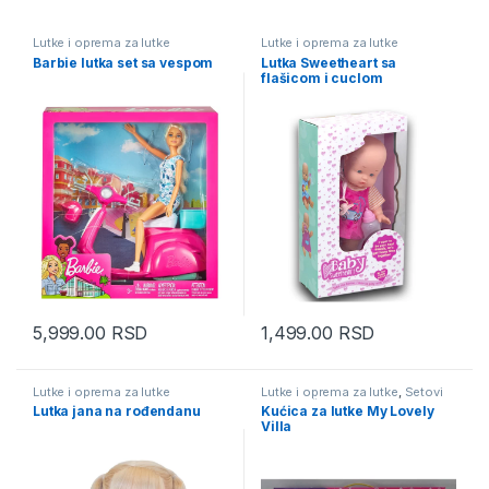
Lutke i oprema za lutke
Lutke i oprema za lutke
Barbie lutka set sa vespom
Lutka Sweetheart sa
flašicom i cuclom
5,999.00
RSD
1,499.00
RSD
Lutke i oprema za lutke
Lutke i oprema za lutke
,
Setovi
za devojčice
Lutka jana na rođendanu
Kućica za lutke My Lovely
Villa