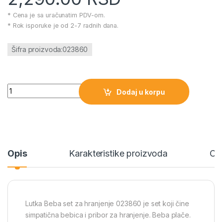
* Cena je sa uračunatim PDV-om.
* Rok isporuke je od 2-7 radnih dana.
Šifra proizvoda:023860
Lutka Beba set za hranjenje količina
Dodaj u korpu
Opis
Karakteristike proizvoda
Ce
Lutka Beba set za hranjenje 023860 je set koji čine
simpatična bebica i pribor za hranjenje. Beba plače.