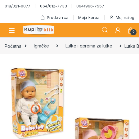
Skip to navigation
Skip to content
018/321-0077
064/612-7733
064/966-7557
Prodavnica
Moja korpa
Moj nalog
0
Početna
Igračke
Lutke i oprema za lutke
Lutka B