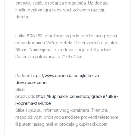
empatiju i stiču osećaj za druga bića. Uz dodatu
maštu ovakva igra uvek vodi zdravom razvoju
deteta.
Lutka 808763 je nežnog izgleda i može lako postati
nova drugarica Vašeg deteta. Dimenzija lutke je oko
68 cm. Namenjena je za decu stariju od 3 godine.
Dimenzija pakovanja je 21x9x72cm.
Partneri:
https://www.eponuda.com/lutke-za-
devojcice-cene
Slični
proizvodi:
https://kupinaklik.com/shop/igracke/lutke-
i-oprema-za-lutke
Slike i
opis
su informativnog karaktera. Trenutnu
raspoloživosti proizvoda možete proveriti telefonom
ili putem našeg mail-a: prodaja@kupinaklik.com