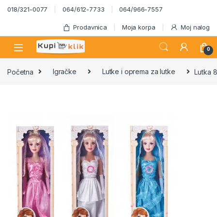
Skip to navigation
Skip to content
018/321-0077
064/612-7733
064/966-7557
Prodavnica
Moja korpa
Moj nalog
0
Početna
Igračke
Lutke i oprema za lutke
Lutka 