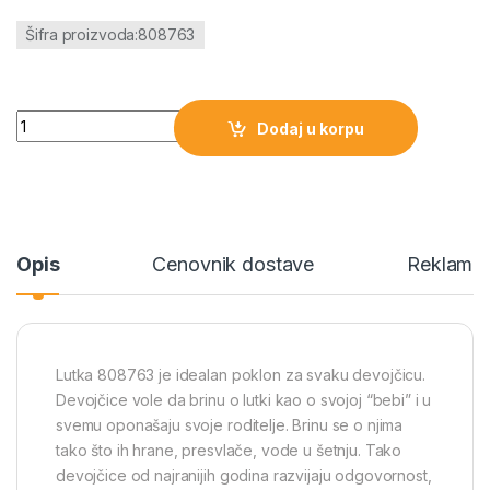
Šifra proizvoda:808763
Lutka 808763 količina
Dodaj u korpu
Opis
Cenovnik dostave
Reklamac
Lutka 808763 je idealan poklon za svaku devojčicu.
Devojčice vole da brinu o lutki kao o svojoj “bebi” i u
svemu oponašaju svoje roditelje. Brinu se o njima
tako što ih hrane, presvlače, vode u šetnju. Tako
devojčice od najranijih godina razvijaju odgovornost,