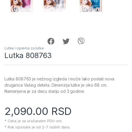
Lutke i oprema za lutke
Lutka 808763
Lutka 808763 je nežnog izgleda i može lako postati nova
drugarica Vašeg deteta. Dimenzija lutke je oko 68 cm.
Namenjena je za decu stariju od 3 godine.
2,090.00
RSD
* Cena je sa uračunatim PDV-om.
* Rok isporuke je od 2-7 radnih dana.