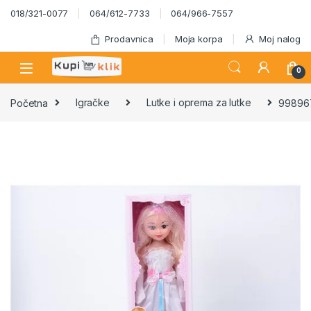
Skip to navigation
Skip to content
018/321-0077
064/612-7733
064/966-7557
Prodavnica
Moja korpa
Moj nalog
0
Početna
Igračke
Lutke i oprema za lutke
998967