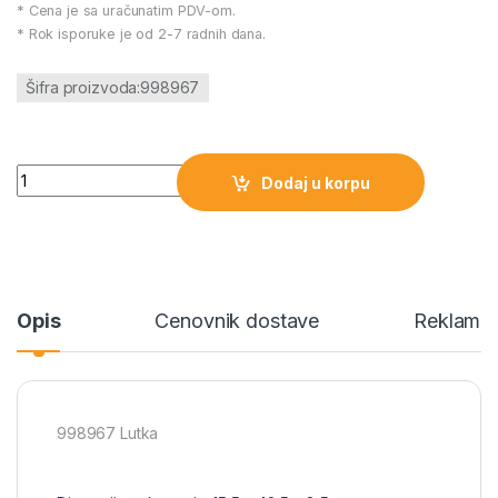
* Cena je sa uračunatim PDV-om.
* Rok isporuke je od 2-7 radnih dana.
Šifra proizvoda:998967
998967 Lutka količina
Dodaj u korpu
Opis
Cenovnik dostave
Reklamac
998967 Lutka