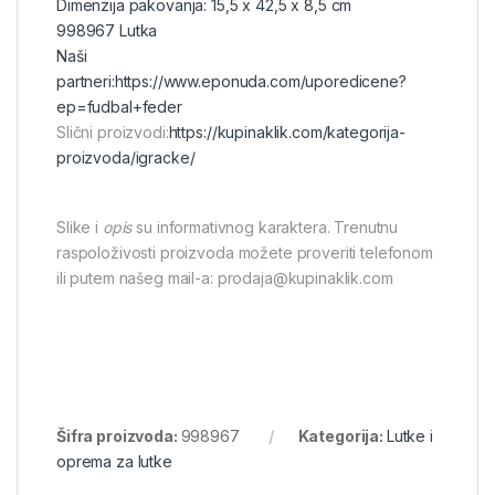
Dimenzija pakovanja: 15,5 x 42,5 x 8,5 cm
998967 Lutka
Naši
partneri:
https://www.eponuda.com/uporedicene?
ep=fudbal+feder
Slični proizvodi:
https://kupinaklik.com/kategorija-
proizvoda/igracke/
Slike i
opis
su informativnog karaktera. Trenutnu
raspoloživosti proizvoda možete proveriti telefonom
ili putem našeg mail-a: prodaja@kupinaklik.com
Šifra proizvoda:
998967
Kategorija:
Lutke i
oprema za lutke