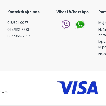
Kontaktirajte nas
Viber i WhatsApp
Pom
018/321-0077
Moj 
064/612-7733
Nači
dost
064/966-7557
Izja
kupo
Najč