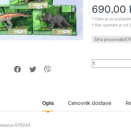
690.00
* Cena je sa uračunat
* Rok isporuke je od 2
Šifra proizvoda:6
Dinosaurus 676244
Opis
Cenovnik dostave
Re
osaurus 676244