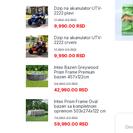
Dzip na akumulator UTV-
2222 plavi
17,990.00
RSD
9,990.00
RSD
Dzip na akumulator UTV-
2222 crveni
17,990.00
RSD
9,990.00
RSD
Intex Bazen Greywood
Prism Frame Premium
bazen 457x122cm
59,990.00
RSD
42,990.00
RSD
Intex Prism Frame Oval
bazen sa kompletnom
opremom 503x274x122 cm
79,990.00
RSD
59,990.00
RSD
Din