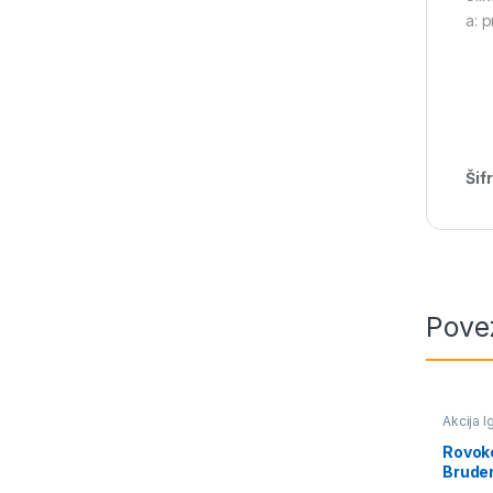
a: 
Šif
Pove
Akcija I
avioni i
Rovok
Brude