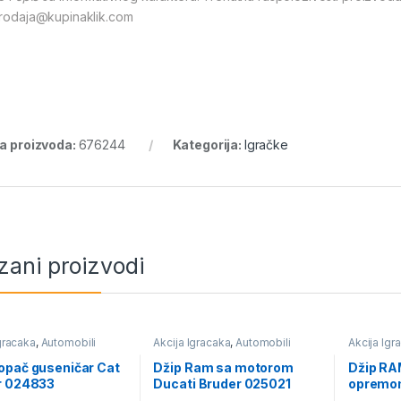
prodaja@kupinaklik.com
ra proizvoda:
676244
Kategorija:
Igračke
zani proizvodi
gracaka
,
Automobili
Akcija Igracaka
,
Automobili
Akcija Igr
 helikopteri
,
Igračke
avioni i helikopteri
,
Igračke
avioni i he
opač guseničar Cat
Džip Ram sa motorom
Džip RA
r 024833
Ducati Bruder 025021
opremo