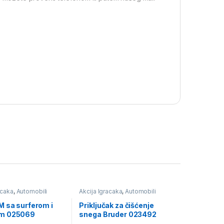
acaka
,
Automobili
Akcija Igracaka
,
Automobili
likopteri
,
Igračke
avioni i helikopteri
,
Igračke
M sa surferom i
Priključak za čišćenje
m 025069
snega Bruder 023492