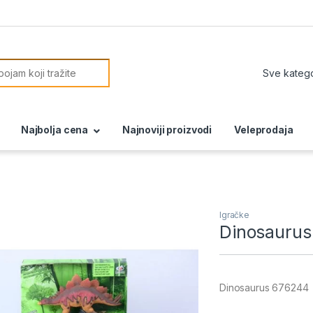
or:
Najbolja cena
Najnoviji proizvodi
Veleprodaja
Igračke
Dinosauru
Dinosaurus 676244