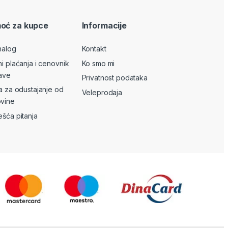
oć za kupce
Informacije
nalog
Kontakt
ni plaćanja i cenovnik
Ko smo mi
ave
Privatnost podataka
va za odustajanje od
Veleprodaja
vine
ešća pitanja