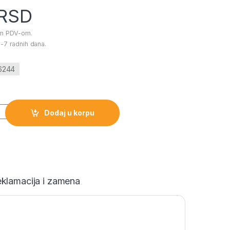
RSD
im PDV-om.
-7 radnih dana.
76244
 količina
Dodaj u korpu
klamacija i zamena