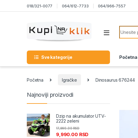
Skip to navigation
Skip to content
018/321-0077
064/612-7733
064/966-7557
Search f
Sve kategorije
Početna
Početna
Igračke
Dinosaurus 676244
Najnoviji proizvodi
Dzip na akumulator UTV-
2222 zeleni
17,990.00
RSD
9,990.00
RSD