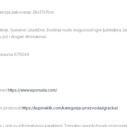
enzija pakovanja: 28x17x11cm
tinje. Gumene i plastične životinje nude mogućnost igre ljubiteljima živ
u još i drugari dinosaurusi.
osaurus 676244
neri:
https://www.eponuda.com/
ni proizvodi:
https://kupinaklik.com/kategorija-proizvoda/igracke/
e i
opis
su informativnog karaktera. Trenutnu raspoloživosti proizvoda