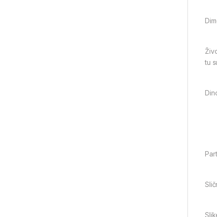
Dim
Živo
tu s
Din
Part
Slič
Slik