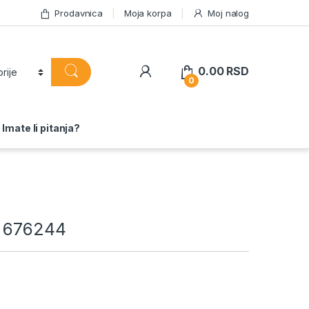
Prodavnica
Moja korpa
Moj nalog
0.00
RSD
0
Imate li pitanja?
s 676244