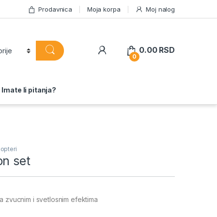
Prodavnica
Moja korpa
Moj nalog
0.00
RSD
0
Imate li pitanja?
kopteri
on set
a zvucnim i svetlosnim efektima