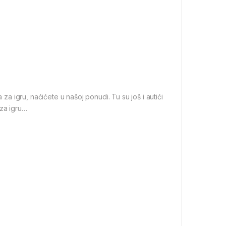
 za igru, naćićete u našoj ponudi. Tu su još i autići
 za igru…