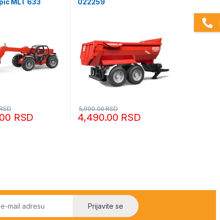
pic MLT 633
022259
RSD
5,990.00
RSD
.00
RSD
4,490.00
RSD
Prijavite se