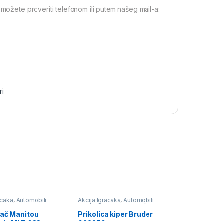
 možete proveriti telefonom ili putem našeg mail-a:
ri
acaka
,
Automobili
Akcija Igracaka
,
Automobili
likopteri
avioni i helikopteri
,
Igračke
vač Manitou
Prikolica kiper Bruder