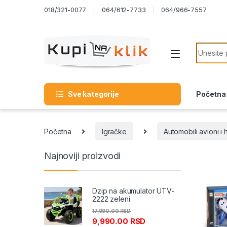
Skip to navigation
Skip to content
018/321-0077
064/612-7733
064/966-7557
Search f
Sve kategorije
Početna
Početna
Igračke
Automobili avioni i 
Najnoviji proizvodi
Dzip na akumulator UTV-
2222 zeleni
17,990.00
RSD
9,990.00
RSD