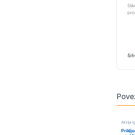
Sli
pro
Šif
Pove
Akcija I
avioni i
Priklj