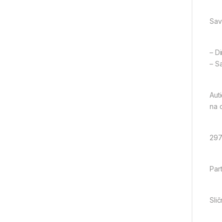
Sav
– D
– S
Auti
na 
297
Part
Slič