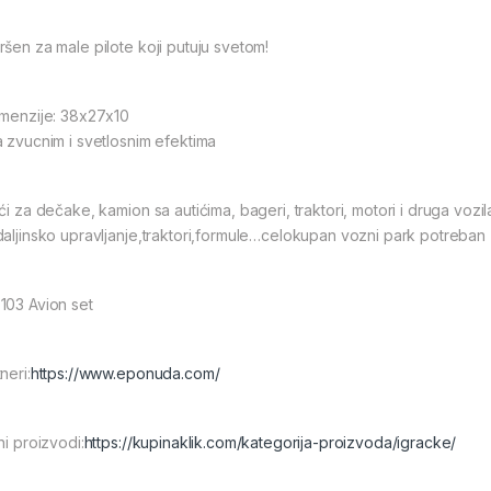
ršen za male pilote koji putuju svetom!
imenzije: 38x27x10
a zvucnim i svetlosnim efektima
ći za dečake, kamion sa autićima, bageri, traktori, motori i druga vozila
daljinsko upravljanje,traktori,formule…celokupan vozni park potreban
103 Avion set
neri:
https://www.eponuda.com/
ni proizvodi:
https://kupinaklik.com/kategorija-proizvoda/igracke/