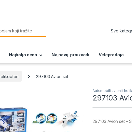
or:
Najbolja cena
Najnoviji proizvodi
Veleprodaja
helikopteri
297103 Avion set
Automobili avioni i heli
297103 Avi
297103 Avion set – S