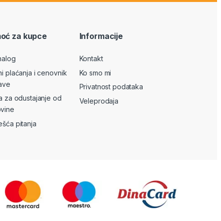
oć za kupce
Informacije
nalog
Kontakt
ni plaćanja i cenovnik
Ko smo mi
ave
Privatnost podataka
va za odustajanje od
Veleprodaja
vine
ešća pitanja