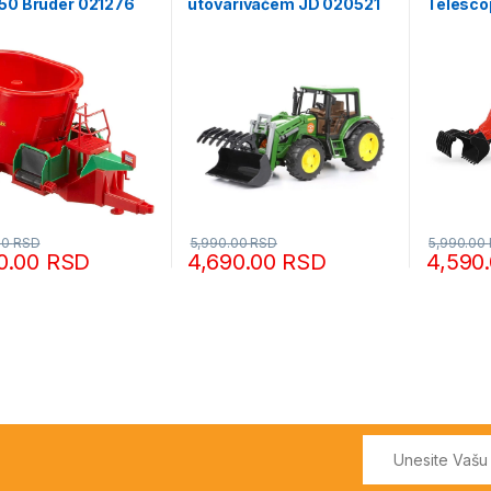
050 Bruder 021276
utovarivačem JD 020521
Telesco
021252
00
RSD
5,990.00
RSD
5,990.00
0.00
RSD
4,690.00
RSD
4,590