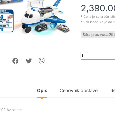
2,390.
* Cena je sa uračunat
* Rok isporuke je od 2
Šifra proizvoda:29
297103 Avion set ko
Opis
Cenovnik dostave
Re
103 Avion set