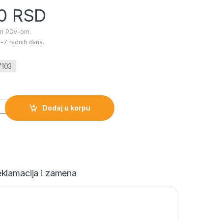
00
RSD
im PDV-om.
-7 radnih dana.
7103
ličina
Dodaj u korpu
klamacija i zamena