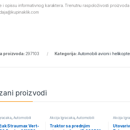
ke i opissu informativnog karaktera. Trenutnu raspoloživosti proizvoda
daja@kupinaklik.com
ra proizvoda:
297103
Kategorija:
Automobili avioni i helikopte
zani proizvodi
gracaka
,
Automobili
Akcija Igracaka
,
Automobili
Akcija Igr
 helikopteri
avioni i helikopteri
avioni i he
učak Straumax Vert-
Traktor sa prednjim
Utovari