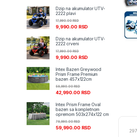
Dzip na akumulator UTV-
2222 plavi
17,990.00
RSD
9,990.00
RSD
Dzip na akumulator UTV-
2222 crveni
17,990.00
RSD
9,990.00
RSD
Intex Bazen Greywood
Prism Frame Premium
bazen 457x122cm
59,990.00
RSD
42,990.00
RSD
Intex Prism Frame Oval
bazen sa kompletnom
opremom 503x274x122 cm
79,990.00
RSD
59,990.00
RSD
297