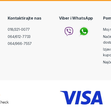
Kontaktirajte nas
Viber i WhatsApp
Pom
018/321-0077
Moj 
064/612-7733
Nači
dost
064/966-7557
Izja
kupo
Najč