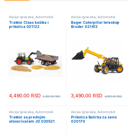
Akcija Igracaka
,
Automobili
Akcija Igracaka
,
Automobili
avioni i helikopteri
avioni i helikopteri
,
Igračke
Traktor Claas kašika i
Bager Caterpillar teleskop
prikolica 021122
Bruder 021412
4,490.00
RSD
3,490.00
RSD
5,990.00
RSD
4,990.00
RSD
Akcija Igracaka
,
Automobili
Akcija Igracaka
,
Automobili
avioni i helikopteri
avioni i helikopteri
,
Igračke
Traktor sa prednjim
Prikolica Balirka za seno
utovarivačem JD 020521
020170