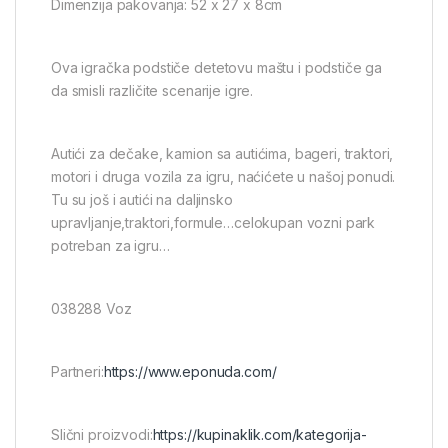
Dimenzija pakovanja: 52 x 27 x 8cm
Ova igračka podstiče detetovu maštu i podstiče ga
da smisli različite scenarije igre.
Autići za dečake, kamion sa autićima, bageri, traktori,
motori i druga vozila za igru, naćićete u našoj ponudi.
Tu su još i autići na daljinsko
upravljanje,traktori,formule…celokupan vozni park
potreban za igru…
038288 Voz
Partneri:
https://www.eponuda.com/
Slični proizvodi:
https://kupinaklik.com/kategorija-