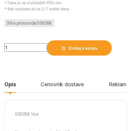
* Cena je sa uračunatim PDV-om.
* Rok isporuke je od 2-7 radnih dana.
Šifra proizvoda:038288
038288 Voz količina
Dodaj u korpu
Opis
Cenovnik dostave
Reklamac
038288 Voz