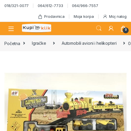
Skip to navigation
Skip to content
018/321-0077
064/612-7733
064/966-7557
Prodavnica
Moja korpa
Moj nalog
0
Početna
Igračke
Automobili avioni i helikopteri
0