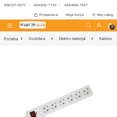
Skip to navigation
Skip to content
018/321-0077
064/612-7733
064/966-7557
Prodavnica
Moja korpa
Moj nalog
0
Početna
Gvožđara
Elektro materijal
Kablovi