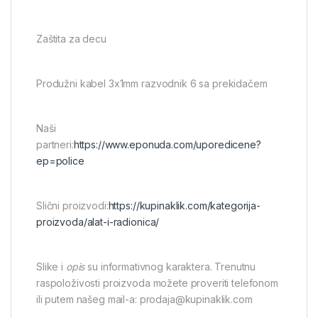
Zaštita za decu
Produžni kabel 3x1mm razvodnik 6 sa prekidačem
Naši
partneri:
https://www.eponuda.com/uporedicene?
ep=police
Slični proizvodi:
https://kupinaklik.com/kategorija-
proizvoda/alat-i-radionica/
Slike i
opis
su informativnog karaktera. Trenutnu
raspoloživosti proizvoda možete proveriti telefonom
ili putem našeg mail-a: prodaja@kupinaklik.com