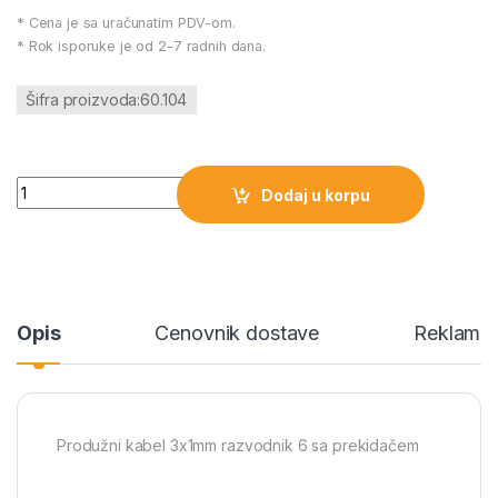
* Cena je sa uračunatim PDV-om.
* Rok isporuke je od 2-7 radnih dana.
Šifra proizvoda:60.104
Produžni kabel 3x1mm razvodnik 6 sa prekidačem količina
Dodaj u korpu
Opis
Cenovnik dostave
Reklamac
Produžni kabel 3x1mm razvodnik 6 sa prekidačem