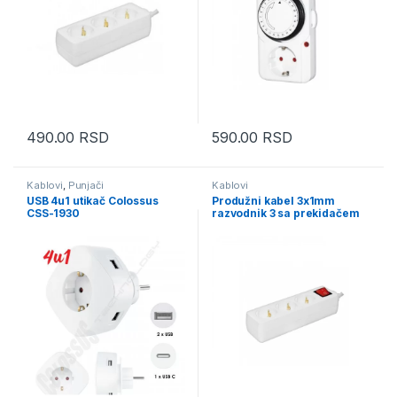
490.00
RSD
590.00
RSD
Kablovi
,
Punjači
Kablovi
USB 4u1 utikač Colossus
Produžni kabel 3x1mm
CSS-1930
razvodnik 3 sa prekidačem