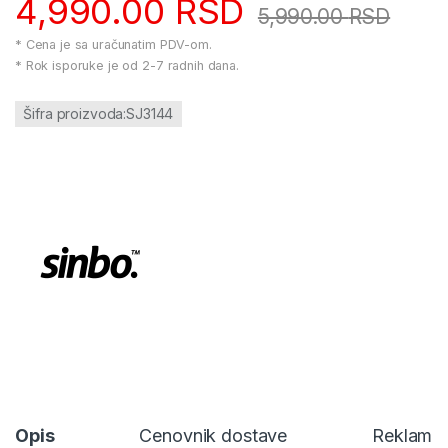
4,990.00
RSD
5,990.00
RSD
* Cena je sa uračunatim PDV-om.
* Rok isporuke je od 2-7 radnih dana.
Šifra proizvoda:SJ3144
Opis
Cenovnik dostave
Reklamac