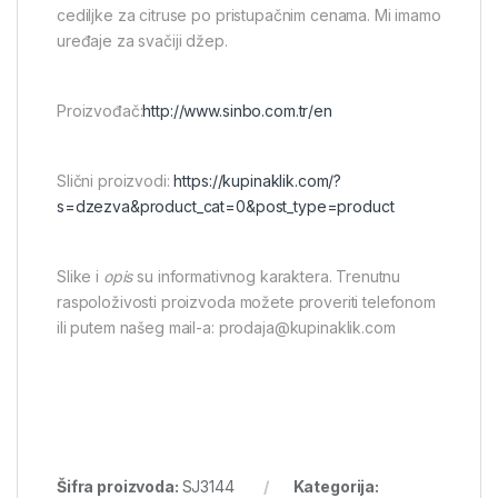
cediljke za citruse po pristupačnim cenama. Mi imamo
uređaje za svačiji džep.
Proizvođač:
http://www.sinbo.com.tr/en
Slični proizvodi:
https://kupinaklik.com/?
s=dzezva&product_cat=0&post_type=product
Slike i
opis
su informativnog karaktera. Trenutnu
raspoloživosti proizvoda možete proveriti telefonom
ili putem našeg mail-a: prodaja@kupinaklik.com
Šifra proizvoda:
SJ3144
Kategorija: