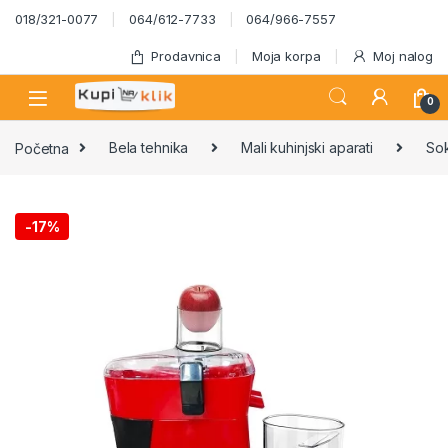
Skip to navigation
Skip to content
018/321-0077
064/612-7733
064/966-7557
Prodavnica
Moja korpa
Moj nalog
0
Početna
Bela tehnika
Mali kuhinjski aparati
Sok
-
17%