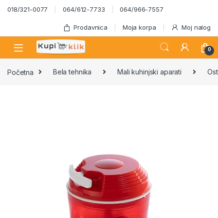
Skip to navigation
Skip to content
018/321-0077
064/612-7733
064/966-7557
Prodavnica
Moja korpa
Moj nalog
0
Početna
Bela tehnika
Mali kuhinjski aparati
Ost