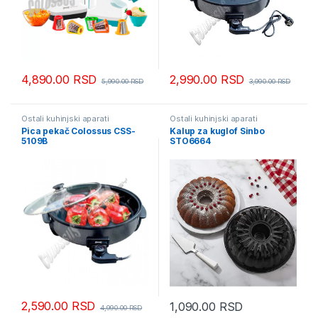
4,890.00
RSD
2,990.00
RSD
5,990.00
RSD
3,990.00
RSD
Ostali kuhinjski aparati
Ostali kuhinjski aparati
Pica pekač Colossus CSS-
Kalup za kuglof Sinbo
5109B
STO6664
2,590.00
RSD
1,090.00
RSD
4,990.00
RSD