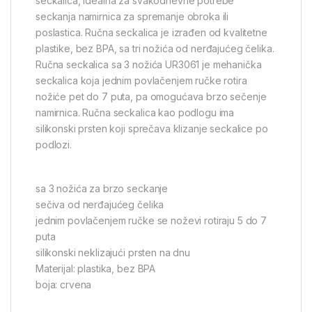
seckalica, idealna za svakodnevne potrebe
seckanja namirnica za spremanje obroka ili
poslastica. Ručna seckalica je izrađen od kvalitetne
plastike, bez BPA, sa tri nožića od nerđajućeg čelika.
Ručna seckalica sa 3 nožića UR3061 je mehanička
seckalica koja jednim povlačenjem ručke rotira
nožiće pet do 7 puta, pa omogućava brzo sečenje
namirnica. Ručna seckalica kao podlogu ima
silikonski prsten koji sprečava klizanje seckalice po
podlozi.
sa 3 nožića za brzo seckanje
sečiva od nerđajućeg čelika
jednim povlačenjem ručke se noževi rotiraju 5 do 7
puta
silikonski neklizajući prsten na dnu
Materijal: plastika, bez BPA
boja: crvena