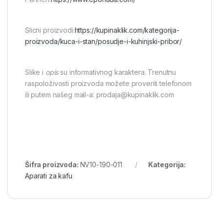
Slicni proizvodi:
https://kupinaklik.com/kategorija-
proizvoda/kuca-i-stan/posudje-i-kuhinjski-pribor/
Slike i
opis
su informativnog karaktera. Trenutnu
raspoloživosti proizvoda možete proveriti telefonom
ili putem našeg mail-a: prodaja@kupinaklik.com
Šifra proizvoda:
NV10-190-011
Kategorija:
Aparati za kafu