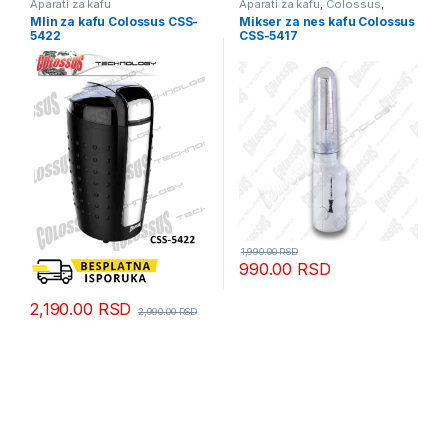
Aparati za kafu
Aparati za kafu
,
Colossus
,
Mutilice za nes kafu
Mlin za kafu Colossus CSS-
Mikser za nes kafu Colossus
5422
CSS-5417
1,990.00
RSD
990.00
RSD
2,190.00
RSD
2,990.00
RSD