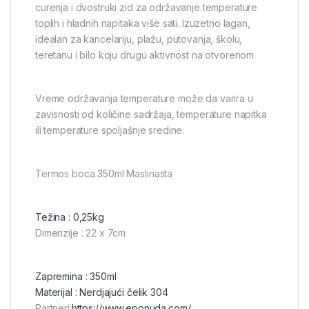
curenja i dvostruki zid za održavanje temperature
toplih i hladnih napitaka više sati. Izuzetno lagan,
idealan za kancelariju, plažu, putovanja, školu,
teretanu i bilo koju drugu aktivnost na otvorenom.
Vreme održavanja temperature može da varira u
zavisnosti od količine sadržaja, temperature napitka
ili temperature spoljašnje sredine.
Termos boca 350ml Maslinasta
Težina : 0,25kg
Dimenzije : 22 x 7cm
Zapremina : 350ml
Materijal : Nerdjajući čelik 304
Partneri:
https://www.eponuda.com/