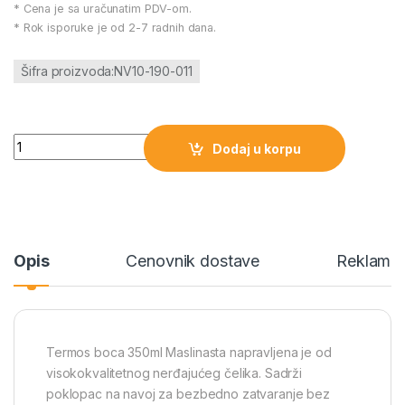
* Cena je sa uračunatim PDV-om.
* Rok isporuke je od 2-7 radnih dana.
Šifra proizvoda:NV10-190-011
Termos boca 350ml Maslinasta količina
Dodaj u korpu
Opis
Cenovnik dostave
Reklamac
Termos boca 350ml Maslinasta napravljena je od
visokokvalitetnog nerđajućeg čelika. Sadrži
poklopac na navoj za bezbedno zatvaranje bez