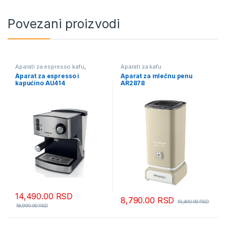
Povezani proizvodi
Aparati za espresso kafu
,
Aparati za kafu
Aparati za kafu
Aparat za espresso i
Aparat za mlečnu penu
kapućino AU414
AR2878
14,490.00
RSD
8,790.00
RSD
10,490.00
RSD
18,990.00
RSD