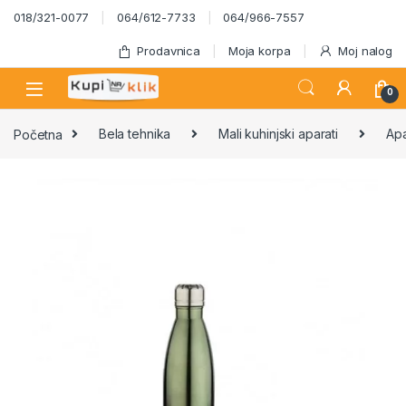
Skip to navigation
Skip to content
018/321-0077
064/612-7733
064/966-7557
Prodavnica
Moja korpa
Moj nalog
0
Početna
Bela tehnika
Mali kuhinjski aparati
Apa