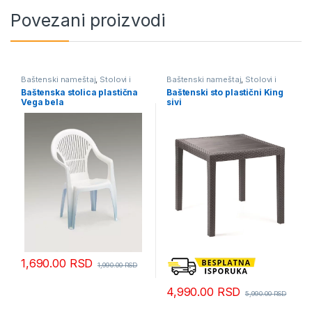
Povezani proizvodi
Baštenski nameštaj
,
Stolovi i
Baštenski nameštaj
,
Stolovi i
stolice
stolice
Baštenska stolica plastična
Baštenski sto plastični King
Vega bela
sivi
1,690.00
RSD
1,990.00
RSD
4,990.00
RSD
5,990.00
RSD