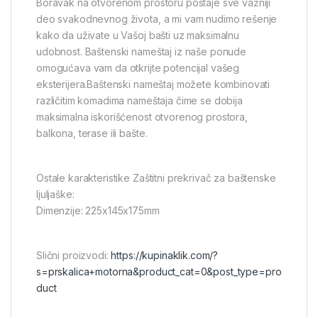
Boravak na otvorenom prostoru postaje sve važniji
deo svakodnevnog života, a mi vam nudimo rešenje
kako da uživate u Vašoj bašti uz maksimalnu
udobnost. Baštenski nameštaj iz naše ponude
omogućava vam da otkrijte potencijal vašeg
eksterijera.Baštenski nameštaj možete kombinovati
različitim komadima nameštaja čime se dobija
maksimalna iskorišćenost otvorenog prostora,
balkona, terase ili bašte.
Ostale karakteristike Zaštitni prekrivač za baštenske
ljuljaške:
Dimenzije: 225x145x175mm
Slični proizvodi:
https://kupinaklik.com/?
s=prskalica+motorna&product_cat=0&post_type=pro
duct