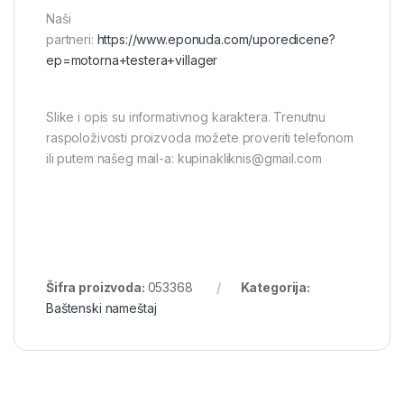
Naši
partneri:
https://www.eponuda.com/uporedicene?
ep=motorna+testera+villager
Slike i opis su informativnog karaktera. Trenutnu
raspoloživosti proizvoda možete proveriti telefonom
ili putem našeg mail-a: kupinakliknis@gmail.com
Šifra proizvoda:
053368
Kategorija:
Baštenski nameštaj