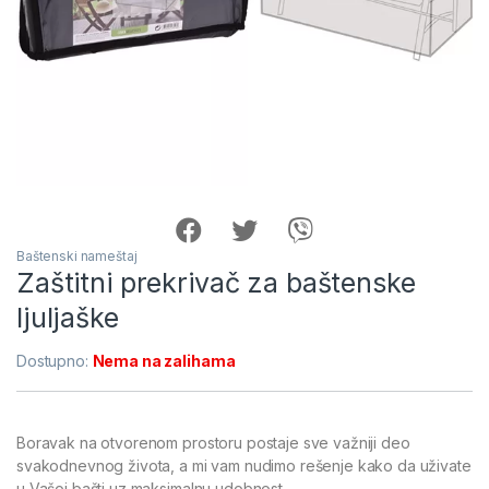
Baštenski nameštaj
Zaštitni prekrivač za baštenske
ljuljaške
Dostupno:
Nema na zalihama
Boravak na otvorenom prostoru postaje sve važniji deo
svakodnevnog života, a mi vam nudimo rešenje kako da uživate
u Vašoj bašti uz maksimalnu udobnost