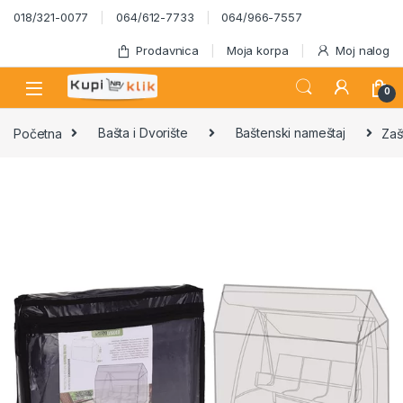
Skip to navigation
Skip to content
018/321-0077
064/612-7733
064/966-7557
Prodavnica
Moja korpa
Moj nalog
0
Početna
Bašta i Dvorište
Baštenski nameštaj
Zaš