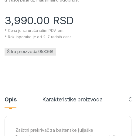
3,990.00
RSD
* Cena je sa uračunatim PDV-om.
* Rok isporuke je od 2-7 radnih dana.
Šifra proizvoda:053368
Opis
Karakteristike proizvoda
Oc
Zaštitni prekrivač za baštenske ljuljaške