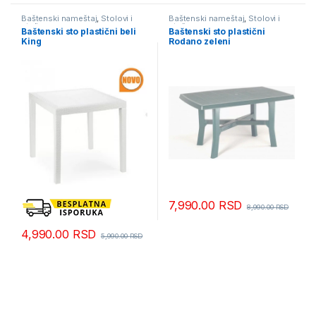
Baštenski nameštaj
,
Stolovi i
Baštenski nameštaj
,
Stolovi i
stolice
stolice
Baštenski sto plastični beli
Baštenski sto plastični
King
Rodano zeleni
7,990.00
RSD
8,990.00
RSD
4,990.00
RSD
5,990.00
RSD