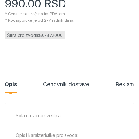
990.00
RSD
* Cena je sa uračunatim PDV-om.
* Rok isporuke je od 2-7 radnih dana.
Šifra proizvoda:80-872000
Opis
Cenovnik dostave
Reklamac
Solarna zidna svetiljka
Opis i karakteristike proizvoda: