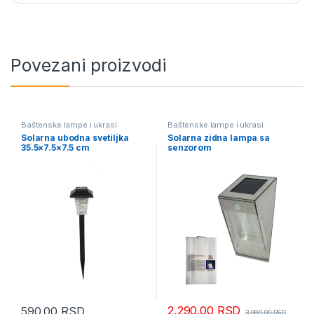
Povezani proizvodi
Baštenske lampe i ukrasi
Baštenske lampe i ukrasi
Solarna ubodna svetiljka
Solarna zidna lampa sa
35.5×7.5×7.5 cm
senzorom
2,290.00
RSD
590.00
RSD
3,990.00
RSD