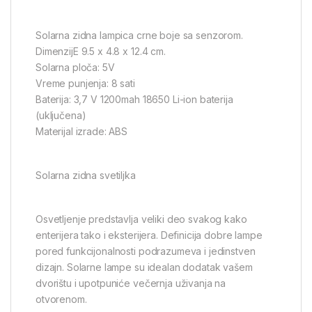
Solarna zidna lampica crne boje sa senzorom.
DimenzijE 9.5 x 4.8 x 12.4 cm.
Solarna ploča: 5V
Vreme punjenja: 8 sati
Baterija: 3,7 V 1200mah 18650 Li-ion baterija
(uključena)
Materijal izrade: ABS
Solarna zidna svetiljka
Osvetljenje predstavlja veliki deo svakog kako
enterijera tako i eksterijera. Definicija dobre lampe
pored funkcijonalnosti podrazumeva i jedinstven
dizajn. Solarne lampe su idealan dodatak vašem
dvorištu i upotpuniće večernja uživanja na
otvorenom.