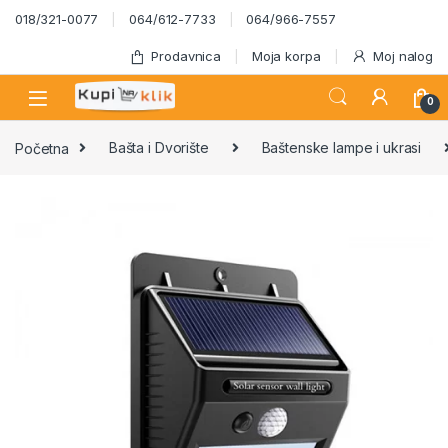
Skip to navigation
Skip to content
018/321-0077
064/612-7733
064/966-7557
Prodavnica
Moja korpa
Moj nalog
0
Početna
Bašta i Dvorište
Baštenske lampe i ukrasi