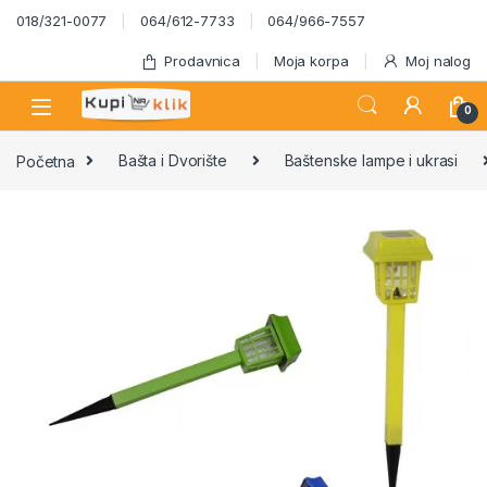
Skip to navigation
Skip to content
018/321-0077
064/612-7733
064/966-7557
Prodavnica
Moja korpa
Moj nalog
0
Početna
Bašta i Dvorište
Baštenske lampe i ukrasi