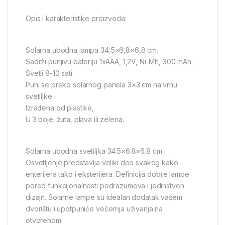
Opis i karakteristike proizvoda:
Solarna ubodna lampa 34,5×6,8×6,8 cm.
Sadrži punjivu bateriju 1xAAA, 1,2V, Ni-Mh, 300 mAh.
Svetli 8-10 sati.
Puni se preko solarnog panela 3×3 cm na vrhu
svetiljke.
Izrađena od plastike,
U 3 boje: žuta, plava ili zelena.
Solarna ubodna svetiljka 34.5×6.8×6.8 cm
Osvetljenje predstavlja veliki deo svakog kako
enterijera tako i eksterijera. Definicija dobre lampe
pored funkcijonalnosti podrazumeva i jedinstven
dizajn. Solarne lampe su idealan dodatak vašem
dvorištu i upotpuniće večernja uživanja na
otvorenom.