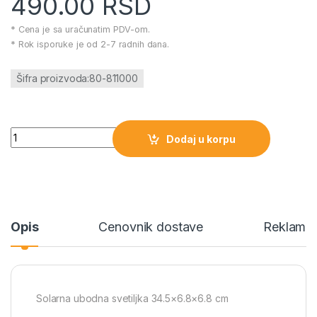
490.00
RSD
* Cena je sa uračunatim PDV-om.
* Rok isporuke je od 2-7 radnih dana.
Šifra proizvoda:80-811000
Solarna ubodna svetiljka 34.5x6.8x6.8 cm količina
Dodaj u korpu
Opis
Cenovnik dostave
Reklamac
Solarna ubodna svetiljka 34.5×6.8×6.8 cm