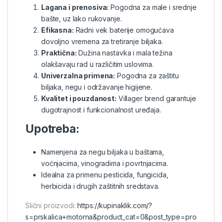
Lagana i prenosiva:
Pogodna za male i srednje
bašte, uz lako rukovanje.
Efikasna:
Radni vek baterije omogućava
dovoljno vremena za tretiranje biljaka.
Praktična:
Dužina nastavka i mala težina
olakšavaju rad u različitim uslovima.
Univerzalna primena:
Pogodna za zaštitu
biljaka, negu i održavanje higijene.
Kvalitet i pouzdanost:
Villager brend garantuje
dugotrajnost i funkcionalnost uređaja.
Upotreba:
Namenjena za negu biljaka u baštama,
voćnjacima, vinogradima i povrtnjacima.
Idealna za primenu pesticida, fungicida,
herbicida i drugih zaštitnih sredstava.
Slični proizvodi:
https://kupinaklik.com/?
s=prskalica+motorna&product_cat=0&post_type=pro