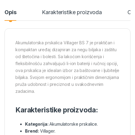
Opis
Karakteristike proizvoda
Ce
Akumulatorska prskalica Villager BS 7 je praktičan i
kompaktan uređaj dizajniran za negu biljaka i zaštitu
od štetočina i bolesti. Sa lakoćom korišćenja i
fleksibilnošću zahvaljujući li-ion bateriji i ručnoj opciji,
ova prskalica je idealan izbor za baštovane i ljubitelje
biljaka. Svojom ergonomijom i praktičnim dimenzijama
pruža udobnost i preciznost u svakodnevnim
zadacima.
Karakteristike proizvoda:
Kategorija:
Akumulatorske prskalice.
Brend:
Villager.