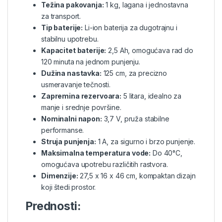
Težina pakovanja:
1 kg, lagana i jednostavna
za transport.
Tip baterije:
Li-ion baterija za dugotrajnu i
stabilnu upotrebu.
Kapacitet baterije:
2,5 Ah, omogućava rad do
120 minuta na jednom punjenju.
Dužina nastavka:
125 cm, za precizno
usmeravanje tečnosti.
Zapremina rezervoara:
5 litara, idealno za
manje i srednje površine.
Nominalni napon:
3,7 V, pruža stabilne
performanse.
Struja punjenja:
1 A, za sigurno i brzo punjenje.
Maksimalna temperatura vode:
Do 40°C,
omogućava upotrebu različitih rastvora.
Dimenzije:
27,5 x 16 x 46 cm, kompaktan dizajn
koji štedi prostor.
Prednosti: