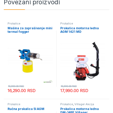
Povezani proizvodi
Prskalice
Prskalice
Mašina za zaprašivanje mini
Prskalica motorna leđna
termal fogger
AGM 1421 MD
19,990.00
RSD
19,990.00
RSD
16,290.00
RSD
17,990.00
RSD
Prskalice
Prskalice
,
Villager Akcija
Ručna prskalica 5l AGM
Prskalica motorna leđna
DM-14PE Villager