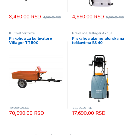
3,490.00
RSD
4,990.00
RSD
4,990.00
RSD
5,990.00
RSD
Kultivatori freze
Prskalice
,
Villager Akcija
Prikolica za kultivatore
Prskalica akumulatorska na
Villager TT 500
točkovima BS 40
79,990.00
RSD
24,990.00
RSD
70,990.00
RSD
17,690.00
RSD