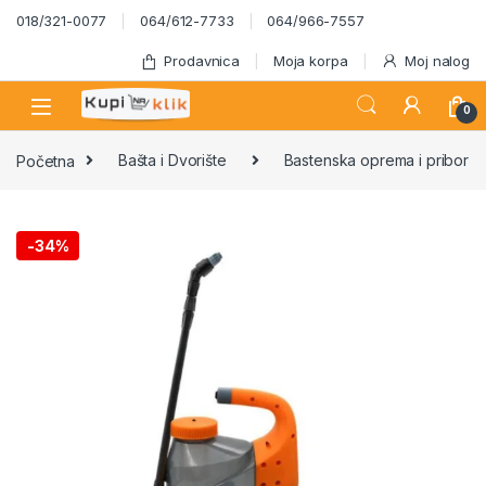
Skip to navigation
Skip to content
018/321-0077
064/612-7733
064/966-7557
Prodavnica
Moja korpa
Moj nalog
0
Početna
Bašta i Dvorište
Bastenska oprema i pribor
-
34%