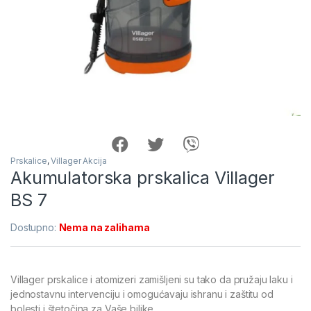
Prskalice
,
Villager Akcija
Akumulatorska prskalica Villager
BS 7
Dostupno:
Nema na zalihama
Villager prskalice i atomizeri zamišljeni su tako da pružaju laku i
jednostavnu intervenciju i omogućavaju ishranu i zaštitu od
bolesti i štetočina za Vaše biljke.