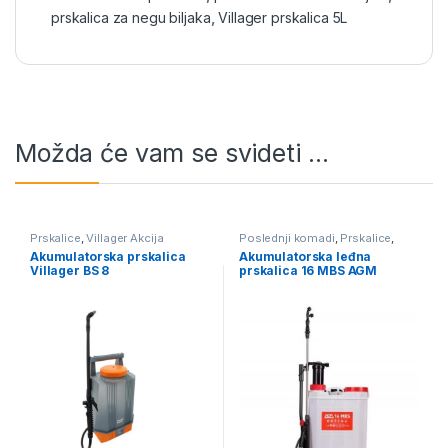
prskalica za negu biljaka
,
Villager prskalica 5L
Možda će vam se svideti …
Prskalice
,
Villager Akcija
Poslednji komadi
,
Prskalice
,
Villager Akcija
Akumulatorska prskalica
Akumulatorska leđna
Villager BS 8
prskalica 16 MBS AGM