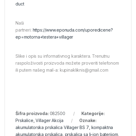
duct
Naši
partneri:
https://www.eponuda.com/uporedicene?
ep=motorna+testera+villager
Slike i opis su informativnog karaktera. Trenutnu
raspoloživosti proizvoda možete proveriti telefonom
ili putem našeg mail-a: kupinakliknis@gmail.com
Šifra proizvoda:
082500
Kategorije:
Prskalice
,
Villager Akcija
Oznake:
akumulatorska prskalica Villager BS 7
,
kompaktna
akumulatorska prskalica
,
prskalica sa li-ion baterijom
,