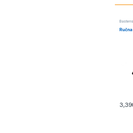
Bastens
Ručne t
Ručna
3,39