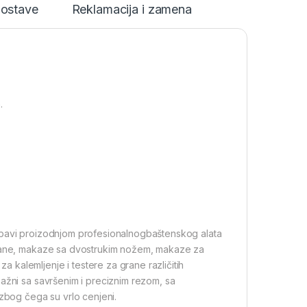
dostave
Reklamacija i zamena
.
 bavi proizodnjom profesionalnogbaštenskog alata
 grane, makaze sa dvostrukim nožem, makaze za
kalemljenje i testere za grane različitih
ažni sa savršenim i preciznim rezom, sa
 zbog čega su vrlo cenjeni.