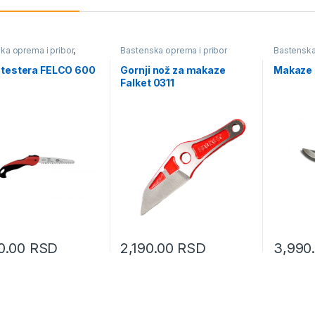
ka oprema i pribor
,
Bastenska oprema i pribor
Bastenska
estere
 testera FELCO 600
Gornji nož za makaze
Makaze 
Falket 0311
0.00
RSD
2,190.00
RSD
3,990