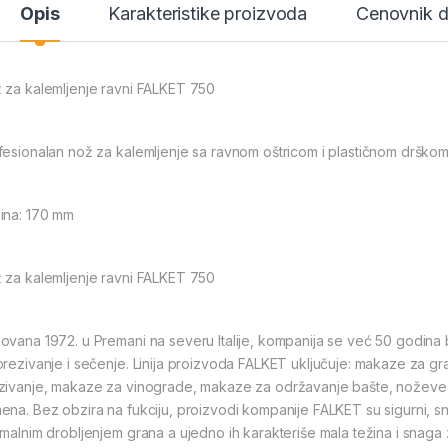
Opis
Karakteristike proizvoda
Cenovnik 
 za kalemljenje ravni FALKET 750
fesionalan nož za kalemljenje sa ravnom oštricom i plastičnom drškom
ina: 170 mm
 za kalemljenje ravni FALKET 750
ovana 1972. u Premani na severu Italije, kompanija se već 50 godina
orezivanje i sečenje. Linija proizvoda FALKET uključuje: makaze za
zivanje, makaze za vinograde, makaze za održavanje bašte, noževe za 
ena. Bez obzira na fukciju, proizvodi kompanije FALKET su sigurni, sn
imalnim drobljenjem grana a ujedno ih karakteriše mala težina i snaga