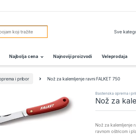
or:
Najbolja cena
Najnoviji proizvodi
Veleprodaja
oprema i pribor
Nož za kalemljenje ravni FALKET 750
Bastenska oprema i pri
Nož za kal
Nož za kalemljenje r
ravnom oštricom i pl