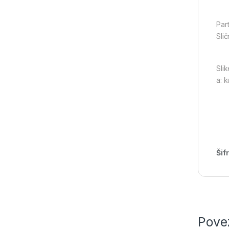
Par
Slič
Sli
a: 
Šif
Pove