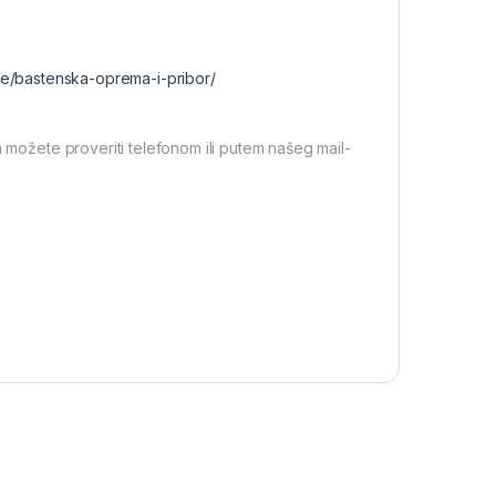
ste/bastenska-oprema-i-pribor/
a možete proveriti telefonom ili putem našeg mail-