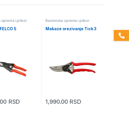
 oprema i pribor
Bastenska oprema i pribor
FELCO 5
Makaze orezivanje Tick 3
.00
RSD
1,990.00
RSD