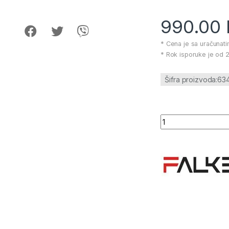
990.00
* Cena je sa uračunat
* Rok isporuke je od 2
Šifra proizvoda:63
Nož za kalemljenje