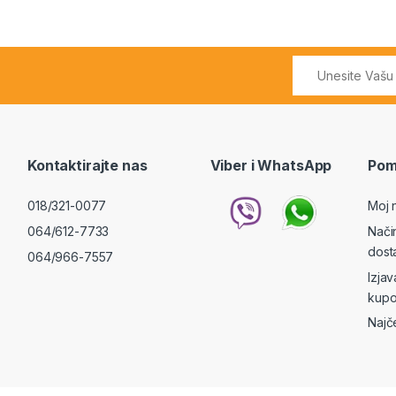
Kontaktirajte nas
Viber i WhatsApp
Pom
018/321-0077
Moj 
064/612-7733
Nači
dost
064/966-7557
Izja
kupo
Najč