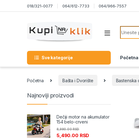
Skip to navigation
Skip to content
018/321-0077
064/612-7733
064/966-7557
Search f
Sve kategorije
Početna
Početna
Bašta i Dvorište
Bastenska 
Najnoviji proizvodi
Dečiji motor na akumulator
154 belo-crveni
8,990.00
RSD
5,490.00
RSD