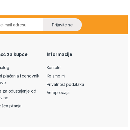
Prijavite se
oć za kupce
Informacije
nalog
Kontakt
ni plaćanja i cenovnik
Ko smo mi
ave
Privatnost podataka
va za odustajanje od
Veleprodaja
vine
ešća pitanja