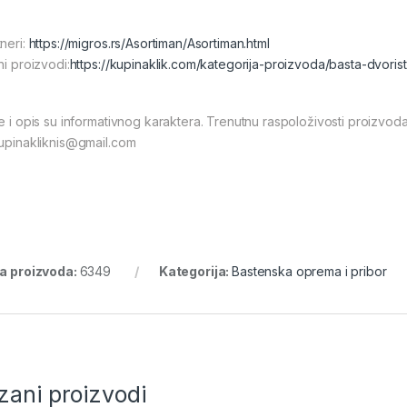
tneri:
https://migros.rs/Asortiman/Asortiman.html
ni proizvodi:
https://kupinaklik.com/kategorija-proizvoda/basta-dvori
ke i opis su informativnog karaktera. Trenutnu raspoloživosti proizvod
kupinakliknis@gmail.com
ra proizvoda:
6349
Kategorija:
Bastenska oprema i pribor
zani proizvodi