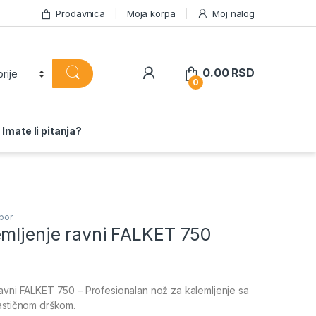
Prodavnica
Moja korpa
Moj nalog
0.00
RSD
0
Imate li pitanja?
bor
emljenje ravni FALKET 750
avni FALKET 750 – Profesionalan nož za kalemljenje sa
astičnom drškom.