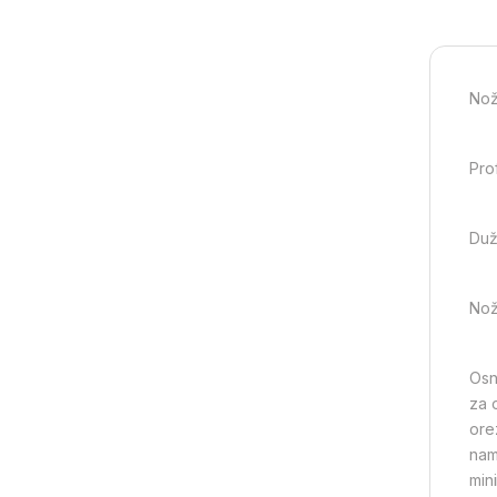
Nož
Pro
Duž
Nož
Osn
za 
ore
nam
min