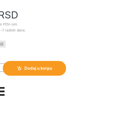
RSD
im PDV-om.
-7 radnih dana.
49
 ravni FALKET 750 količina
Dodaj u korpu