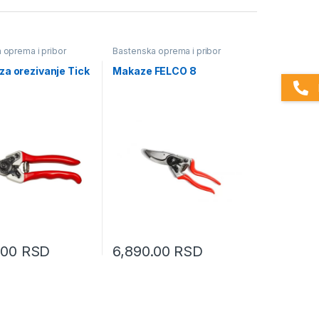
 oprema i pribor
Bastenska oprema i pribor
za orezivanje Tick
Makaze FELCO 8
.00
RSD
6,890.00
RSD