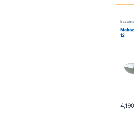
Bastens
Makaze
12
4,19