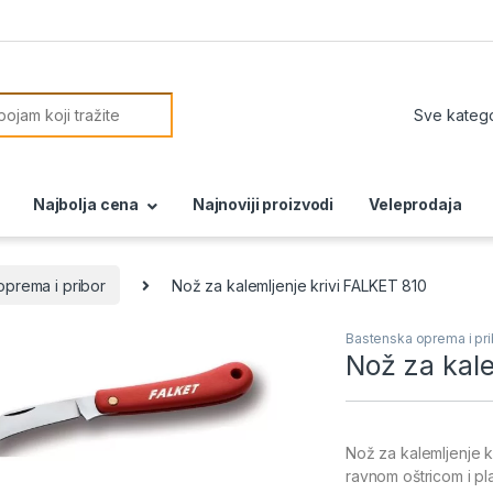
or:
Najbolja cena
Najnoviji proizvodi
Veleprodaja
oprema i pribor
Nož za kalemljenje krivi FALKET 810
Bastenska oprema i pri
Nož za kale
Nož za kalemljenje k
ravnom oštricom i pl