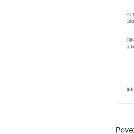
Par
Slič
Sli
a: 
Šif
Pove