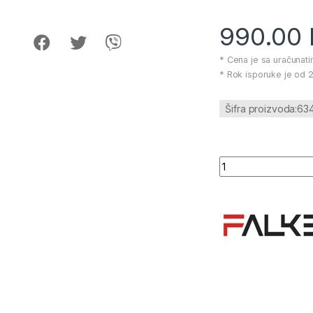
990.00
* Cena je sa uračunat
* Rok isporuke je od 2
Šifra proizvoda:63
Nož za kalemljenje 