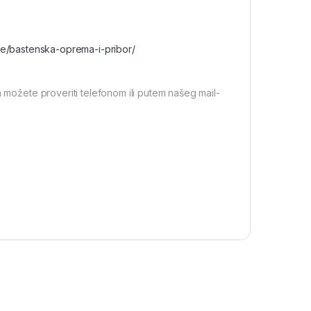
ste/bastenska-oprema-i-pribor/
a možete proveriti telefonom ili putem našeg mail-