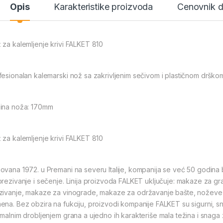
Opis
Karakteristike proizvoda
Cenovnik 
 za kalemljenje krivi FALKET 810
fesionalan kalemarski nož sa zakrivljenim sečivom i plastičnom drško
ina noža: 170mm
 za kalemljenje krivi FALKET 810
ovana 1972. u Premani na severu Italije, kompanija se već 50 godina
orezivanje i sečenje. Linija proizvoda FALKET uključuje: makaze za
zivanje, makaze za vinograde, makaze za održavanje bašte, noževe za 
ena. Bez obzira na fukciju, proizvodi kompanije FALKET su sigurni, sn
imalnim drobljenjem grana a ujedno ih karakteriše mala težina i snaga