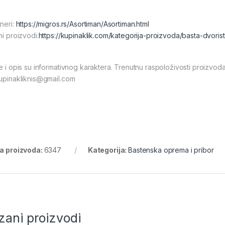
tneri:
https://migros.rs/Asortiman/Asortiman.html
ni proizvodi:
https://kupinaklik.com/kategorija-proizvoda/basta-dvori
ke i opis su informativnog karaktera. Trenutnu raspoloživosti proizvod
kupinakliknis@gmail.com
ra proizvoda:
6347
Kategorija:
Bastenska oprema i pribor
zani proizvodi