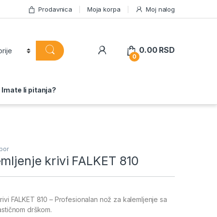
Prodavnica
Moja korpa
Moj nalog
0.00
RSD
0
Imate li pitanja?
bor
mljenje krivi FALKET 810
rivi FALKET 810 – Profesionalan nož za kalemljenje sa
astičnom drškom.