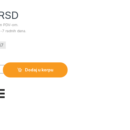
RSD
im PDV-om.
-7 radnih dana.
47
krivi FALKET 810 količina
Dodaj u korpu