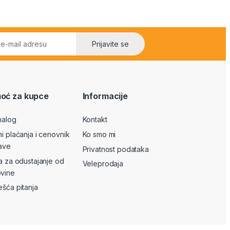
Prijavite se
oć za kupce
Informacije
nalog
Kontakt
ni plaćanja i cenovnik
Ko smo mi
ave
Privatnost podataka
va za odustajanje od
Veleprodaja
vine
ešća pitanja