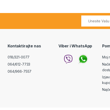
Kontaktirajte nas
Viber i WhatsApp
Pom
018/321-0077
Moj 
064/612-7733
Nači
dost
064/966-7557
Izja
kupo
Najč