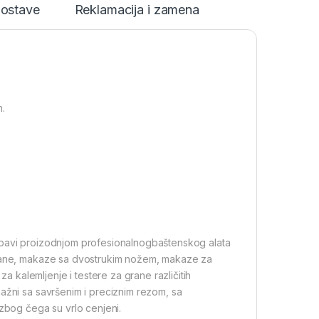
dostave
Reklamacija i zamena
m.
 bavi proizodnjom profesionalnogbaštenskog alata
 grane, makaze sa dvostrukim nožem, makaze za
kalemljenje i testere za grane različitih
ažni sa savršenim i preciznim rezom, sa
 zbog čega su vrlo cenjeni.