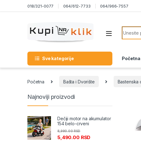
Skip to navigation
Skip to content
018/321-0077
064/612-7733
064/966-7557
Search f
Sve kategorije
Početna
Početna
Bašta i Dvorište
Bastenska 
Najnoviji proizvodi
Dečiji motor na akumulator
154 belo-crveni
8,990.00
RSD
5,490.00
RSD