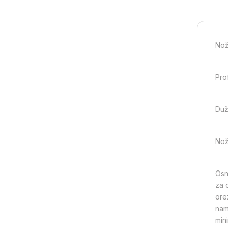
Nož
Pro
Duž
Nož
Osn
za 
ore
nam
min