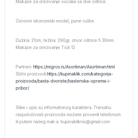
Makaze za orezivanje voćaka sa dve oštrice.
Osnovni ekonomski model, pune ručke.
Dužina: 21cm, težina: 290gr, otvor oštrice fi 30mm.
Makaze za orezivanje Tick 12
Partneri:
https://migros.rs/Asortiman/Asortiman.html
Slični proizvodi:
https://kupinaklik.com/kategorija-
proizvoda/basta-dvoriste/bastenska-oprema-i-
pribor/
Slike i opis su informativnog karaktera. Trenutnu
raspoloživosti proizvoda možete proveriti telefonom
ili putem našeg mail-a: kupinakliknis@gmail.com