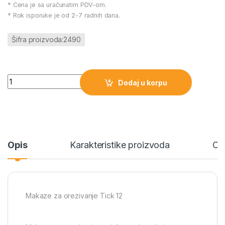
* Cena je sa uračunatim PDV-om.
* Rok isporuke je od 2-7 radnih dana.
Šifra proizvoda:2490
Makaze za orezivanje Tick 12 količina
Dodaj u korpu
Opis
Karakteristike proizvoda
Ce
Makaze za orezivanje Tick 12