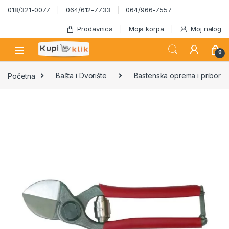
Skip to navigation
Skip to content
018/321-0077
064/612-7733
064/966-7557
Prodavnica
Moja korpa
Moj nalog
0
Početna
Bašta i Dvorište
Bastenska oprema i pribor