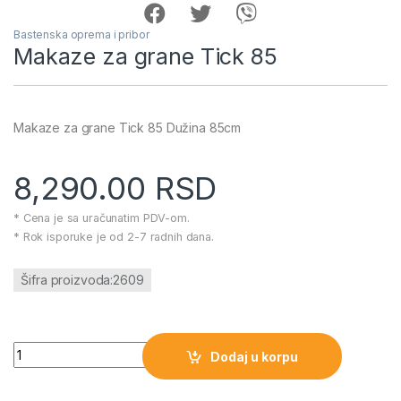
Bastenska oprema i pribor
Makaze za grane Tick 85
Makaze za grane Tick 85 Dužina 85cm
8,290.00
RSD
* Cena je sa uračunatim PDV-om.
* Rok isporuke je od 2-7 radnih dana.
Šifra proizvoda:2609
Makaze za grane Tick 85 količina
Dodaj u korpu