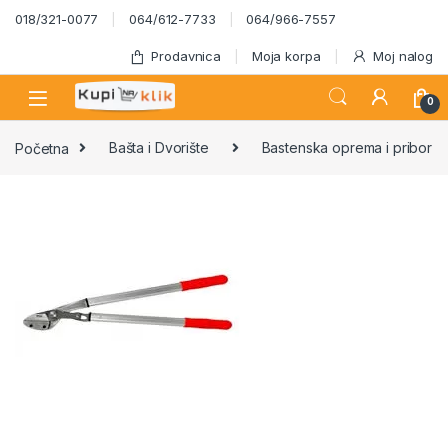
Skip to navigation
Skip to content
018/321-0077
064/612-7733
064/966-7557
Prodavnica
Moja korpa
Moj nalog
0
Početna
Bašta i Dvorište
Bastenska oprema i pribor