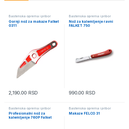
Bastenska oprema i pribor
Bastenska oprema i pribor
Gornji nož za makaze Falket
Nož za kalemljenje ravni
0311
FALKET 750
2,190.00
RSD
990.00
RSD
Bastenska oprema i pribor
Bastenska oprema i pribor
Profesionalni nož za
Makaze FELCO 31
kalemljenje 760P Falket