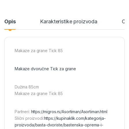
Opis
Karakteristike proizvoda
Ce
Makaze za grane Tick 85
Makaze dvoručne Tick za grane
Dužina 85cm
Makaze za grane Tick 85
Partneri:
https://migros.rs/Asortiman/Asortiman.html
Slični proizvodi:
https://kupinaklik.com/kategorija-
proizvoda/basta-dvoriste/bastenska-oprema-i-