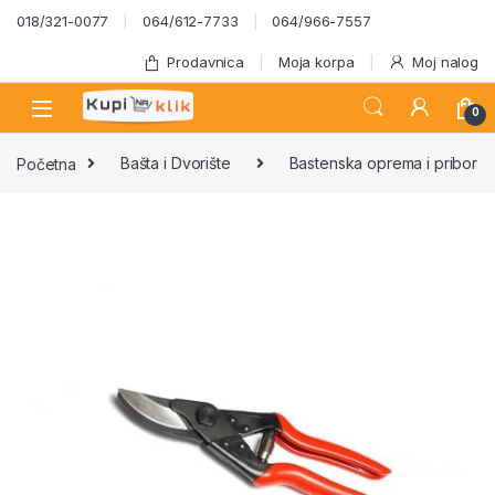
Skip to navigation
Skip to content
018/321-0077
064/612-7733
064/966-7557
Prodavnica
Moja korpa
Moj nalog
0
Početna
Bašta i Dvorište
Bastenska oprema i pribor