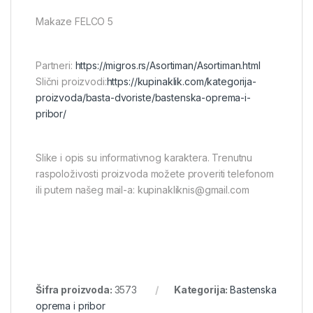
Makaze FELCO 5
Partneri:
https://migros.rs/Asortiman/Asortiman.html
Slični proizvodi:
https://kupinaklik.com/kategorija-
proizvoda/basta-dvoriste/bastenska-oprema-i-
pribor/
Slike i opis su informativnog karaktera. Trenutnu
raspoloživosti proizvoda možete proveriti telefonom
ili putem našeg mail-a: kupinakliknis@gmail.com
Šifra proizvoda:
3573
Kategorija:
Bastenska
oprema i pribor