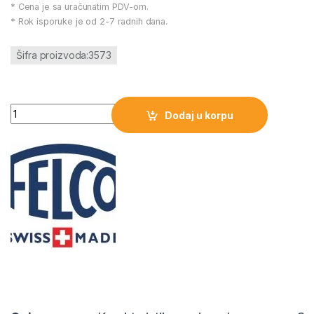
* Cena je sa uračunatim PDV-om.
* Rok isporuke je od 2-7 radnih dana.
Šifra proizvoda:3573
Makaze FELCO 5 količina
Dodaj u korpu