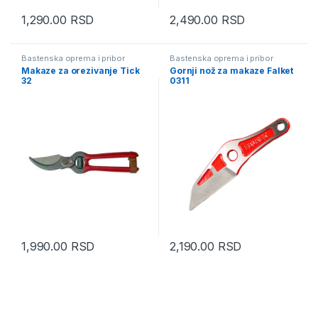
1,290.00
RSD
2,490.00
RSD
Bastenska oprema i pribor
Bastenska oprema i pribor
Makaze za orezivanje Tick
Gornji nož za makaze Falket
32
0311
1,990.00
RSD
2,190.00
RSD