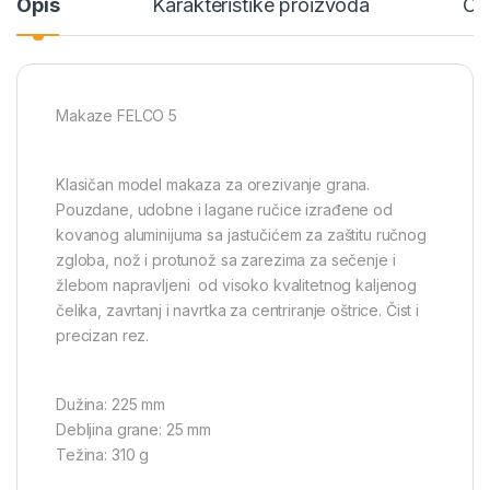
Opis
Karakteristike proizvoda
Ce
Makaze FELCO 5
Klasičan model makaza za orezivanje grana.
Pouzdane, udobne i lagane ručice izrađene od
kovanog aluminijuma sa jastučićem za zaštitu ručnog
zgloba, nož i protunož sa zarezima za sečenje i
žlebom napravljeni od visoko kvalitetnog kaljenog
čelika, zavrtanj i navrtka za centriranje oštrice. Čist i
precizan rez.
Dužina: 225 mm
Debljina grane: 25 mm
Težina: 310 g