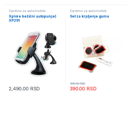
Oprema za automobile
Oprema za automobile
Xplore bežični autopunjač
Set za krpljenje guma
XP291
890.00
RSD
2,490.00
RSD
390.00
RSD