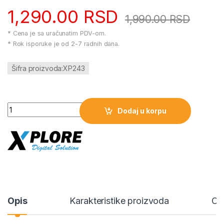
1,290.00
RSD
1,990.00
RSD
* Cena je sa uračunatim PDV-om.
* Rok isporuke je od 2-7 radnih dana.
Šifra proizvoda:XP243
Xplore Autopunjač XP243 količina
Dodaj u korpu
Opis
Karakteristike proizvoda
Oc