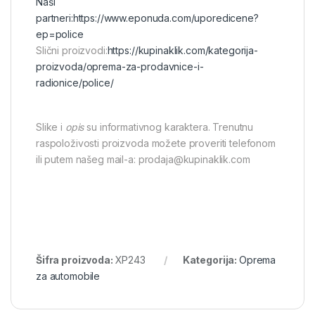
Naši
partneri:
https://www.eponuda.com/uporedicene?
ep=police
Slični proizvodi:
https://kupinaklik.com/kategorija-
proizvoda/oprema-za-prodavnice-i-
radionice/police/
Slike i
opis
su informativnog karaktera. Trenutnu
raspoloživosti proizvoda možete proveriti telefonom
ili putem našeg mail-a: prodaja@kupinaklik.com
Šifra proizvoda:
XP243
Kategorija:
Oprema
za automobile