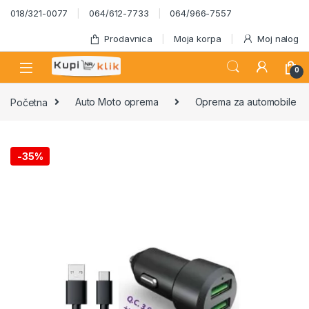
Skip to navigation
Skip to content
018/321-0077
064/612-7733
064/966-7557
Prodavnica
Moja korpa
Moj nalog
0
Početna
Auto Moto oprema
Oprema za automobile
-
35%