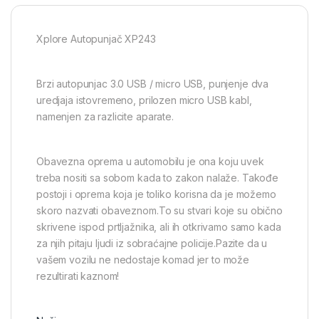
Xplore Autopunjač XP243
Brzi autopunjac 3.0 USB / micro USB, punjenje dva
uredjaja istovremeno, prilozen micro USB kabl,
namenjen za razlicite aparate.
Obavezna oprema u automobilu je ona koju uvek
treba nositi sa sobom kada to zakon nalaže. Takođe
postoji i oprema koja je toliko korisna da je možemo
skoro nazvati obaveznom.To su stvari koje su obično
skrivene ispod prtljažnika, ali ih otkrivamo samo kada
za njih pitaju ljudi iz sobraćajne policije.Pazite da u
vašem vozilu ne nedostaje komad jer to može
rezultirati kaznom!