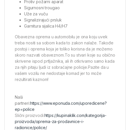
Protiv požarni aparat
Sigurnosni trougao
Uže za vuču
Signalizirajući prsluk
Garnitura sijalica H4/H7
Obavezna oprema u automobilu je ona koju uvek
treba nositi sa sobom kada to zakon nalaže. Takođe
postoji i oprema koja je toliko korisna da je možemo
skoro nazvati obaveznom.To su stvari koje su obično
skrivene ispod prtljažnika, ali ih otkrivamo samo kada
za njih pitaju ljudi iz sobraćajne policije.Pazite da u
vašem vozilu ne nedostaje komad jer to može
rezultirati kaznom!
Naši
partneri:
https://www.eponuda.com/uporedicene?
ep=police
Slični proizvodi:
https://kupinaklik.com/kategorija-
proizvoda/oprema-za-prodavnice-i-
radionice/police/