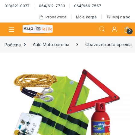
Skip to navigation
Skip to content
018/321-0077
064/612-7733
064/966-7557
Prodavnica
Moja korpa
Moj nalog
0
Početna
Auto Moto oprema
Obavezna auto oprema