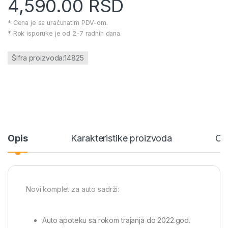
4,590.00
RSD
* Cena je sa uračunatim PDV-om.
* Rok isporuke je od 2-7 radnih dana.
Šifra proizvoda:14825
Opis
Karakteristike proizvoda
Oc
Novi komplet za auto sadrži:
Auto apoteku sa rokom trajanja do 2022.god.