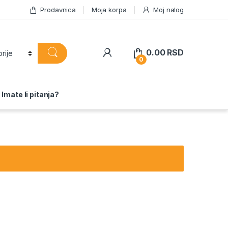
Prodavnica
Moja korpa
Moj nalog
0.00
RSD
0
Imate li pitanja?