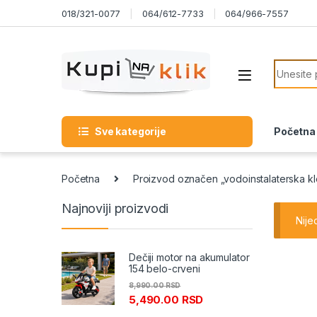
Skip to navigation
Skip to content
018/321-0077
064/612-7733
064/966-7557
Search f
Sve kategorije
Početna
Početna
Proizvod označen „vodoinstalaterska kl
Najnoviji proizvodi
Nije
Dečiji motor na akumulator
154 belo-crveni
8,990.00
RSD
5,490.00
RSD