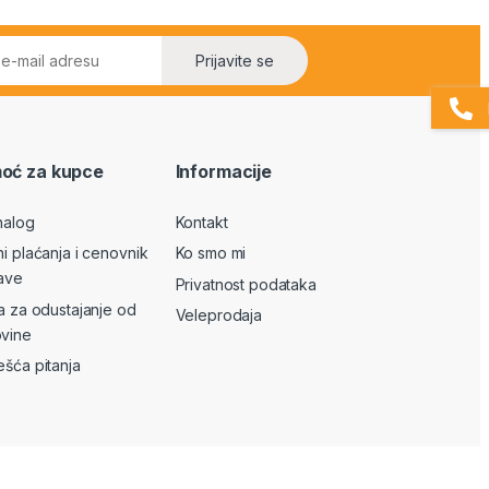
Prijavite se
oć za kupce
Informacije
nalog
Kontakt
ni plaćanja i cenovnik
Ko smo mi
ave
Privatnost podataka
va za odustajanje od
Veleprodaja
vine
ešća pitanja