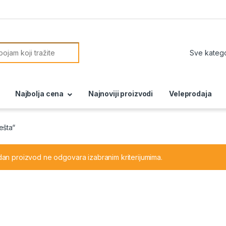
or:
Najbolja cena
Najnoviji proizvodi
Veleprodaja
ešta“
dan proizvod ne odgovara izabranim kriterijumima.