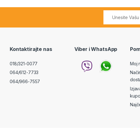
Kontaktirajte nas
Viber i WhatsApp
Pom
018/321-0077
Moj 
064/612-7733
Nači
dost
064/966-7557
Izja
kupo
Najč