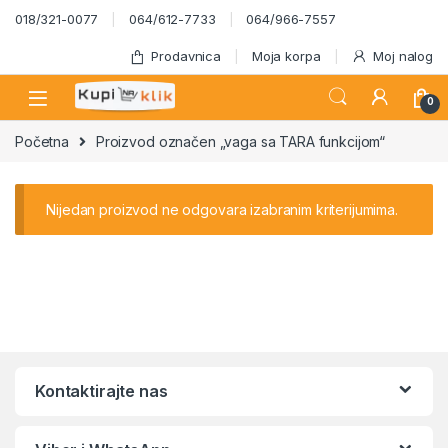
Skip to navigation
Skip to content
018/321-0077
064/612-7733
064/966-7557
Prodavnica
Moja korpa
Moj nalog
0
Početna
Proizvod označen „vaga sa TARA funkcijom“
Nijedan proizvod ne odgovara izabranim kriterijumima.
Kontaktirajte nas