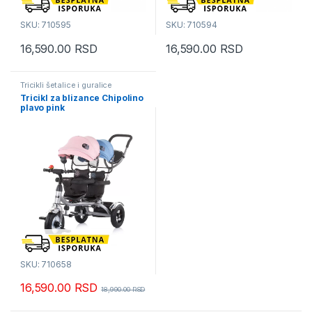
SKU: 710595
SKU: 710594
16,590.00
RSD
16,590.00
RSD
Tricikli šetalice i guralice
Tricikl za blizance Chipolino
plavo pink
SKU: 710658
16,590.00
RSD
18,990.00
RSD