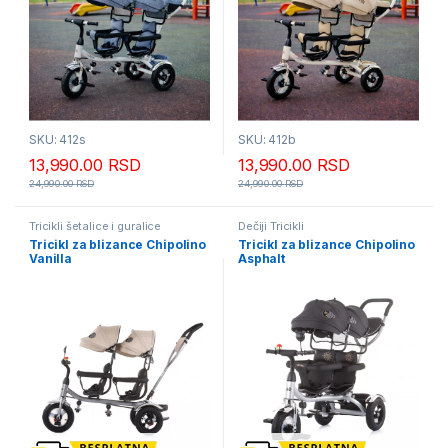
SKU: 412s
SKU: 412b
13,990.00
RSD
13,990.00
RSD
24,990.00
RSD
24,990.00
RSD
Tricikli šetalice i guralice
Dečiji Tricikli
Tricikl za blizance Chipolino
Tricikl za blizance Chipolino
Vanilla
Asphalt