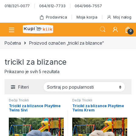
Skip to navigation
Skip to content
018/321-0077
064/612-7733
064/966-7557
Prodavnica
Moja korpa
Moj nalog
0
Početna
Proizvod označen „tricikl za blizance“
tricikl za blizance
Sortirano po popularnosti
Prikazano je svih 5 rezultata
Filteri
Dečiji Tricikli
Dečiji Tricikli
Tricikl za blizance Playtime
Tricikl za blizance Playtime
Twins Sivi
Twins Krem