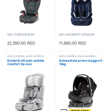
SKU: P3810051549
SKU: KKCMFRTUPNAV00
22,590.00
RSD
11,890.00
RSD
Auto sedišta
,
Auto sedišta i
Auto sedišta
,
Auto sedišta i
busteri
busteri
Kinderkraft auto sedište
Autosediste primo viaggio 0-
Comfort Up sivo
13kg