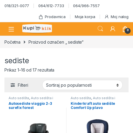
Skip to navigation
Skip to content
018/321-0077
064/612-7733
064/966-7557
Prodavnica
Moja korpa
Moj nalog
0
Početna
Proizvod označen „ sediste“
sediste
Sortirano po popularnosti
Prikaz 1–16 od 17 rezultata
Filteri
Auto sedišta
,
Auto sedišta i
Auto sedišta
,
Auto sedišta i
busteri
busteri
Autosediste viaggio 2-3
Kinderkraft auto sedište
surefix forest
Comfort Up plavo