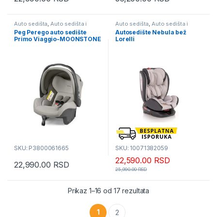
Auto sedišta
,
Auto sedišta i
Auto sedišta
,
Auto sedišta i
busteri
busteri
Peg Perego auto sedište
Autosedište Nebula bež
Primo Viaggio-MOONSTONE
Lorelli
SKU: P3800061665
SKU: 10071382059
22,590.00
RSD
22,990.00
RSD
25,990.00
RSD
Sortirano po popularn
Prikaz 1–16 od 17 rezultata
1
2