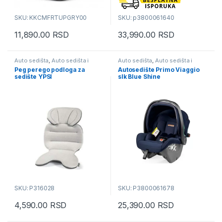
SKU: KKCMFRTUPGRY00
SKU: p3800061640
11,890.00
RSD
33,990.00
RSD
Auto sedišta
,
Auto sedišta i
Auto sedišta
,
Auto sedišta i
busteri
busteri
Peg perego podloga za
Autosedište Primo Viaggio
sedište YPSI
slk Blue Shine
SKU: P316028
SKU: P3800061678
4,590.00
RSD
25,390.00
RSD