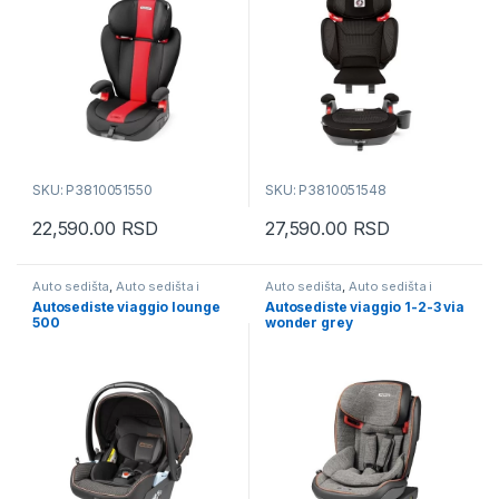
SKU: P3810051550
SKU: P3810051548
22,590.00
RSD
27,590.00
RSD
Auto sedišta
,
Auto sedišta i
Auto sedišta
,
Auto sedišta i
busteri
busteri
Autosediste viaggio lounge
Autosediste viaggio 1-2-3 via
500
wonder grey