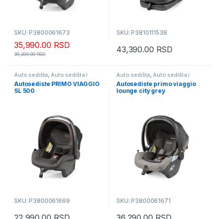
SKU: P3800061673
SKU: P3810111538
35,990.00
RSD
43,390.00
RSD
39,290.00
RSD
Auto sedišta
,
Auto sedišta i
Auto sedišta
,
Auto sedišta i
busteri
busteri
Autosediste PRIMO VIAGGIO
Autosediste primo viaggio
SL 500
lounge city grey
SKU: P3800061669
SKU: P3800061671
22,990.00
RSD
36,290.00
RSD