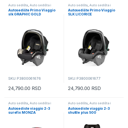
Auto sedišta
,
Auto sedišta i
Auto sedišta
,
Auto sedišta i
busteri
busteri
Autosedište Primo Viaggio
Autosedište Primo Viaggio
slk GRAPHIC GOLD
SLK LICORICE
SKU: P3800061676
SKU: P3800061677
24,790.00
RSD
24,790.00
RSD
Auto sedišta
,
Auto sedišta i
Auto sedišta
,
Auto sedišta i
busteri
busteri
Autosediste viaggio 2-3
Autosediste viaggio 2-3
surefix MONZA
shuttle plus 500