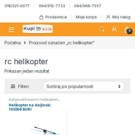
Skip to navigation
Skip to content
018/321-0077
064/612-7733
064/966-7557
Prodavnica
Moja korpa
Moj nalog
0
Početna
Proizvod označen „rc helikopter“
rc helikopter
Prikazan jedan rezultat
Filteri
Automobili avioni i helikopteri
,
Igračke
Helikopter na daljinski
105558 BUKI