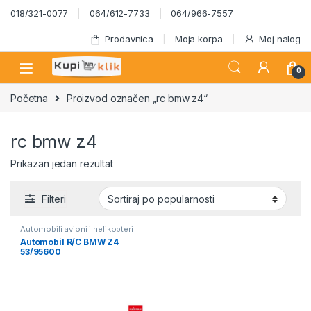
Skip to navigation
Skip to content
018/321-0077
064/612-7733
064/966-7557
Prodavnica
Moja korpa
Moj nalog
0
Početna
Proizvod označen „rc bmw z4“
rc bmw z4
Prikazan jedan rezultat
Filteri
Automobili avioni i helikopteri
Automobil R/C BMW Z4
53/95600