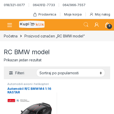
Skip to navigation
Skip to content
018/321-0077
064/612-7733
064/966-7557
Prodavnica
Moja korpa
Moj nalog
0
Početna
Proizvod označen „RC BMW model“
RC BMW model
Prikazan jedan rezultat
Filteri
Automobili avioni i helikopteri
Automobil R/C BMW M4 1:16
RASTAR