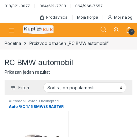
Skip to navigation
Skip to content
018/321-0077
064/612-7733
064/966-7557
Prodavnica
Moja korpa
Moj nalog
0
Početna
Proizvod označen „RC BMW automobil“
RC BMW automobil
Prikazan jedan rezultat
Filteri
Automobili avioni i helikopteri
Auto R/C 1:15 BMW i8 RASTAR