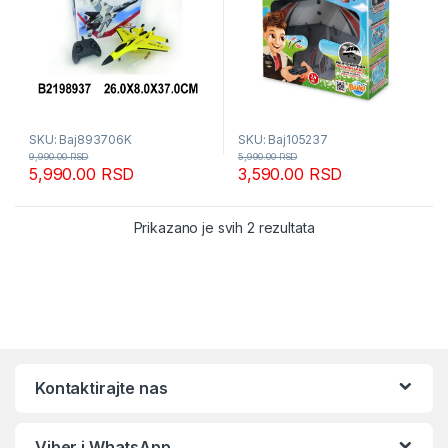
SKU: Baj893706K
SKU: Baj105237
9,990.00
RSD
5,990.00
RSD
5,990.00
RSD
3,590.00
RSD
Sortirano po popular
Prikazano je svih 2 rezultata
Kontaktirajte nas
Viber i WhatsApp