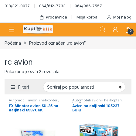
Skip to navigation
Skip to content
018/321-0077
064/612-7733
064/966-7557
Prodavnica
Moja korpa
Moj nalog
0
Početna
Proizvod označen „rc avion“
rc avion
Sortirano po popularnosti
Prikazano je svih 2 rezultata
Filteri
Automobili avioni i helikopteri
,
Automobili avioni i helikopteri
,
Igračke
Igračke
FX Minator avion SU-35 na
Avion na daljinski 105237
daljinski 893706K
BUKI