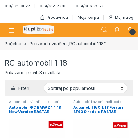
Skip to navigation
Skip to content
018/321-0077
064/612-7733
064/966-7557
Prodavnica
Moja korpa
Moj nalog
0
Početna
Proizvod označen „RC automobil 1 18“
RC automobil 1 18
Sortirano po popularnosti
Prikazano je svih 3 rezultata
Filteri
Automobili avioni i helikopteri
Automobili avioni i helikopteri
Automobil R/C BMW Z4 1:18
Automobil R/C 1:18 Ferrari
New Version RASTAR
SF90 Stradale RASTAR