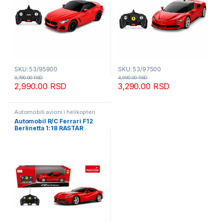
SKU: 53/95900
SKU: 53/97500
3,790.00
RSD
4,990.00
RSD
2,990.00
RSD
3,290.00
RSD
Automobili avioni i helikopteri
Automobil R/C Ferrari F12
Berlinetta 1:18 RASTAR