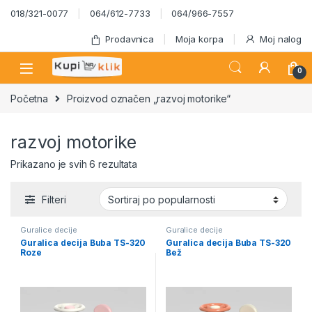
Skip to navigation
Skip to content
018/321-0077
064/612-7733
064/966-7557
Prodavnica
Moja korpa
Moj nalog
0
Početna
Proizvod označen „razvoj motorike“
razvoj motorike
Sortirano po popularnosti
Prikazano je svih 6 rezultata
Filteri
Guralice decije
Guralice decije
Guralica decija Buba TS-320
Guralica decija Buba TS-320
Roze
Bež