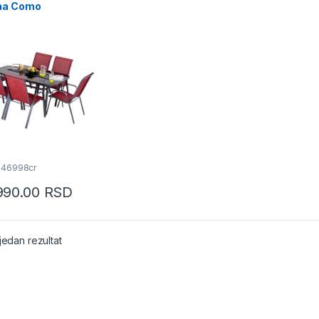
na Como
046998cr
990.00
RSD
jedan rezultat