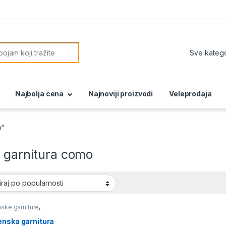
or:
Najbolja cena
Najnoviji proizvodi
Veleprodaja
o“
n garnitura como
ske garniture
,
ski nameštaj
enska garnitura