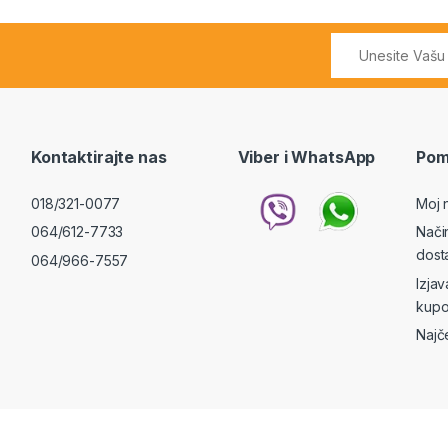
Kontaktirajte nas
Viber i WhatsApp
Pom
018/321-0077
Moj 
064/612-7733
Nači
dost
064/966-7557
Izja
kupo
Najč