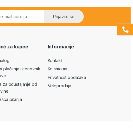
Prijavite se
oć za kupce
Informacije
nalog
Kontakt
ni plaćanja i cenovnik
Ko smo mi
ave
Privatnost podataka
va za odustajanje od
Veleprodaja
vine
ešća pitanja