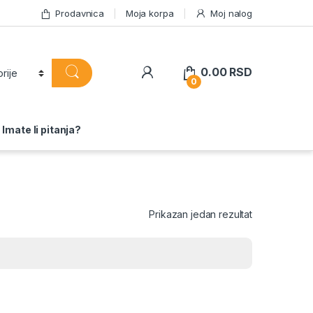
Prodavnica
Moja korpa
Moj nalog
0.00
RSD
0
Imate li pitanja?
Prikazan jedan rezultat