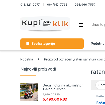
Skip to navigation
Skip to content
018/321-0077
064/612-7733
064/966-7557
Search f
Sve kategorije
Početna
Početna
Proizvod označen „ratan garnitura com
Najnoviji proizvodi
rata
Dečiji motor na akumulator
154 belo-crveni
8,990.00
RSD
Bašten
5,490.00
RSD
Bašten
Bašt