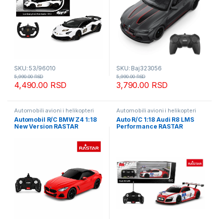
SKU: 53/96010
SKU: Baj323056
5,990.00
RSD
5,990.00
RSD
4,490.00
RSD
3,790.00
RSD
Automobili avioni i helikopteri
Automobili avioni i helikopteri
Automobil R/C BMW Z4 1:18
Auto R/C 1:18 Audi R8 LMS
New Version RASTAR
Performance RASTAR