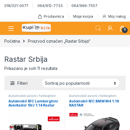
Skip to navigation
Skip to content
018/321-0077
064/612-7733
064/966-7557
Prodavnica
Moja korpa
Moj nalog
0
Početna
Proizvod označen „Rastar Srbija“
Rastar Srbija
Sortirano po popularnosti
Prikazano je svih 11 rezultata
Filteri
Automobili avioni i helikopteri
Automobili avioni i helikopteri
Automobil R/C Lamborghini
Automobil R/C BMW M4 1:16
Aventador SVJ 1:14 Rastar
RASTAR