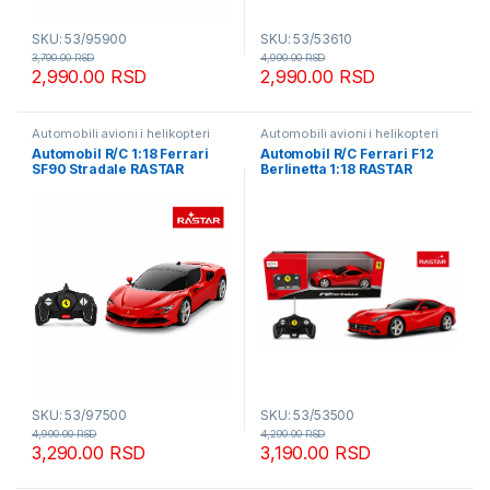
SKU: 53/95900
SKU: 53/53610
3,790.00
RSD
4,990.00
RSD
2,990.00
RSD
2,990.00
RSD
Automobili avioni i helikopteri
Automobili avioni i helikopteri
Automobil R/C 1:18 Ferrari
Automobil R/C Ferrari F12
SF90 Stradale RASTAR
Berlinetta 1:18 RASTAR
SKU: 53/97500
SKU: 53/53500
4,990.00
RSD
4,290.00
RSD
3,290.00
RSD
3,190.00
RSD