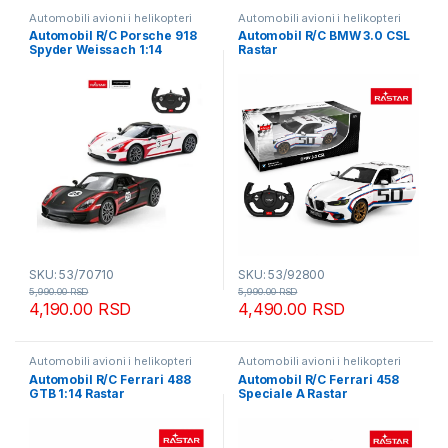
Automobili avioni i helikopteri
Automobili avioni i helikopteri
Automobil R/C Porsche 918
Automobil R/C BMW 3.0 CSL
Spyder Weissach 1:14
Rastar
RASTAR
SKU: 53/70710
SKU: 53/92800
5,990.00
RSD
5,990.00
RSD
4,190.00
RSD
4,490.00
RSD
Automobili avioni i helikopteri
Automobili avioni i helikopteri
Automobil R/C Ferrari 488
Automobil R/C Ferrari 458
GTB 1:14 Rastar
Speciale A Rastar