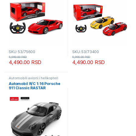
SKU: 53/75600
SKU: 53/73400
5,990.00
RSD
5,990.00
RSD
4,490.00
RSD
4,490.00
RSD
Automobili avioni i helikopteri
Automobil R/C 1:16 Porsche
911 Classic RASTAR