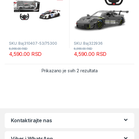
SKU: Baj310407-53/75300
SKU: Baj322936
6,990.00
RSD
6,990.00
RSD
4,590.00
RSD
4,590.00
RSD
Sortirano po popular
Prikazano je svih 2 rezultata
Kontaktirajte nas
Viber i WhatsApp