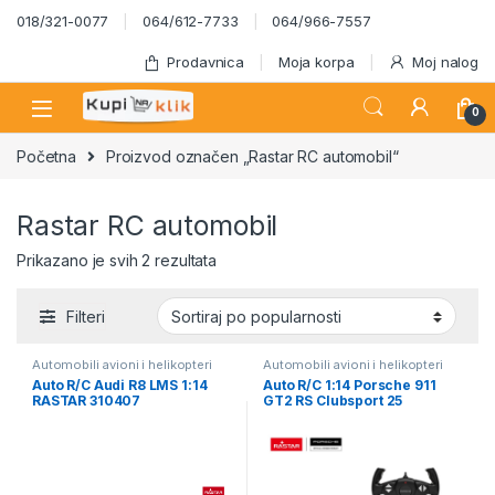
Skip to navigation
Skip to content
018/321-0077
064/612-7733
064/966-7557
Prodavnica
Moja korpa
Moj nalog
0
Početna
Proizvod označen „Rastar RC automobil“
Rastar RC automobil
Sortirano po popularnosti
Prikazano je svih 2 rezultata
Filteri
Automobili avioni i helikopteri
Automobili avioni i helikopteri
Auto R/C Audi R8 LMS 1:14
Auto R/C 1:14 Porsche 911
RASTAR 310407
GT2 RS Clubsport 25
(Kopiraj)